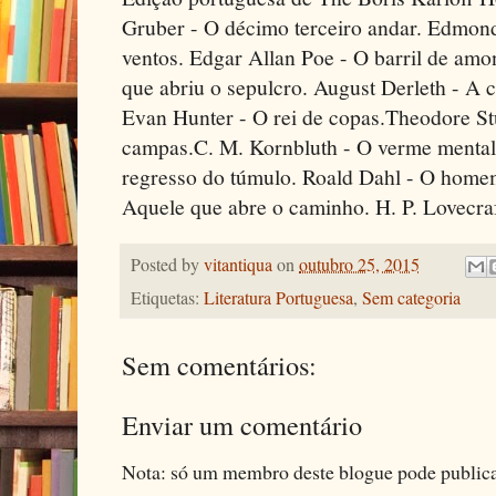
Gruber - O décimo terceiro andar. Edmond
ventos. Edgar Allan Poe - O barril de amo
que abriu o sepulcro. August Derleth - A 
Evan Hunter - O rei de copas.Theodore S
campas.C. M. Kornbluth - O verme mental.
regresso do túmulo. Roald Dahl - O homem
Aquele que abre o caminho. H. P. Lovecraf
Posted by
vitantiqua
on
outubro 25, 2015
Etiquetas:
Literatura Portuguesa
,
Sem categoria
Sem comentários:
Enviar um comentário
Nota: só um membro deste blogue pode public