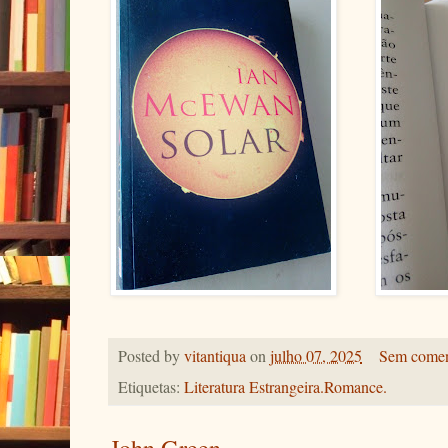
Posted by
vitantiqua
on
julho 07, 2025
Sem comen
Etiquetas:
Literatura Estrangeira.Romance.
John Green