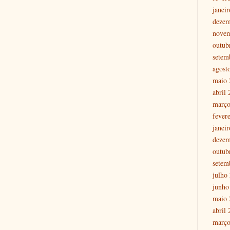
janei
dezem
nove
outub
setem
agost
maio 
abril
março
fever
janei
dezem
outub
setem
julho
junho
maio 
abril
março