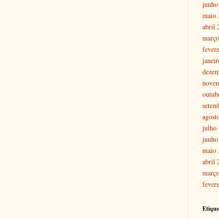
junho
maio 
abril
março
fever
janei
dezem
nove
outub
setem
agost
julho
junho
maio 
abril
março
fever
Etique