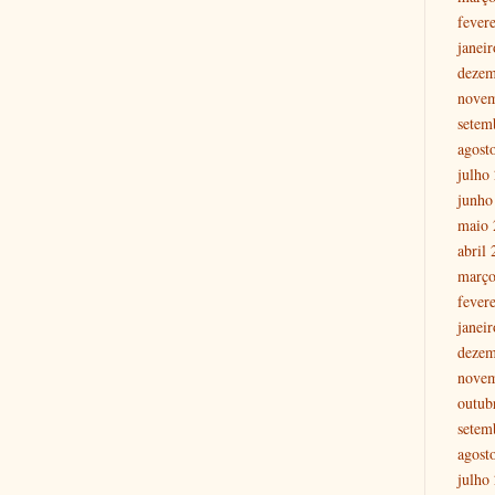
fever
janei
dezem
nove
setem
agost
julho
junho
maio 
abril
março
fever
janei
dezem
nove
outub
setem
agost
julho