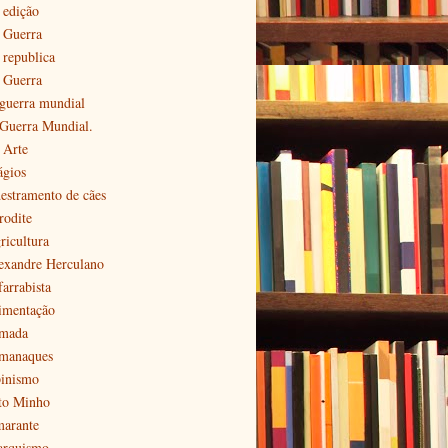
 edição
ª Guerra
 republica
ª Guerra
 guerra mundial
 Guerra Mundial.
 Arte
ágios
estramento de cães
rodite
ricultura
exandre Herculano
farrabista
imentação
mada
manaques
pinismo
to Minho
arante
arquismo