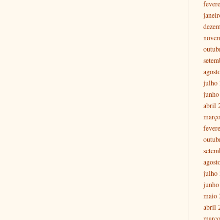
fever
janei
dezem
nove
outub
setem
agost
julho
junho
abril
março
fever
outub
setem
agost
julho
junho
maio 
abril
março