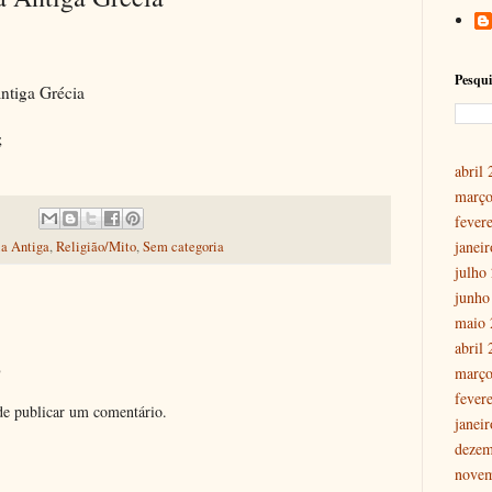
Pesqui
ntiga Grécia
;
abril
março
fever
janei
ia Antiga
,
Religião/Mito
,
Sem categoria
julho
junho
maio 
abril
o
março
fever
e publicar um comentário.
janei
dezem
nove