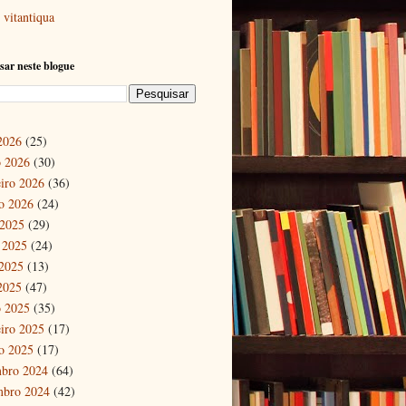
vitantiqua
sar neste blogue
 2026
(25)
 2026
(30)
eiro 2026
(36)
ro 2026
(24)
 2025
(29)
 2025
(24)
2025
(13)
 2025
(47)
 2025
(35)
eiro 2025
(17)
ro 2025
(17)
bro 2024
(64)
mbro 2024
(42)