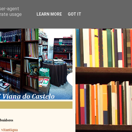
user-agent
erate usage
LEARN MORE
GOT IT
buidores
vitantiqua