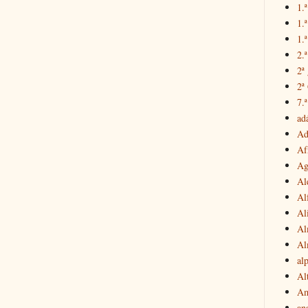
1.ª
1.
1.ª
2.
2ª
2ª
7.ª
ad
Ad
Af
Ag
Al
Al
Al
Al
Al
al
Al
Am
an