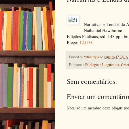
Narrativas e Lendas da A
Nathaniel Hawthorne
Edições Paulistas, s/d, 148 pp., br.
Preço:
12,00 €
Posted by
vitantiqua
on
janeiro 17, 2016
Etiquetas:
Filologia e Linguistica
,
Gréc
Sem comentários:
Enviar um comentári
Nota: só um membro deste blogue pod