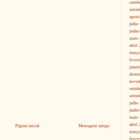
outub
setem
agost
julho
junho
maio 
abril
março
fever
janei
dezem
nove
outub
setem
julho
junho
maio 
abril
Página inicial
Mensagem antiga
março
fever