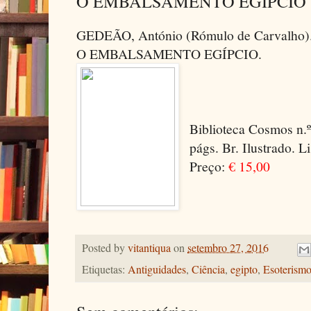
O EMBALSAMENTO EGÍPCIO
GEDEÃO, António (Rómulo de Carvalho)
O EMBALSAMENTO EGÍPCIO.
Biblioteca Cosmos n.º
págs. Br. Ilustrado. L
Preço:
€ 15,00
Posted by
vitantiqua
on
setembro 27, 2016
Etiquetas:
Antiguidades
,
Ciência
,
egipto
,
Esoterism