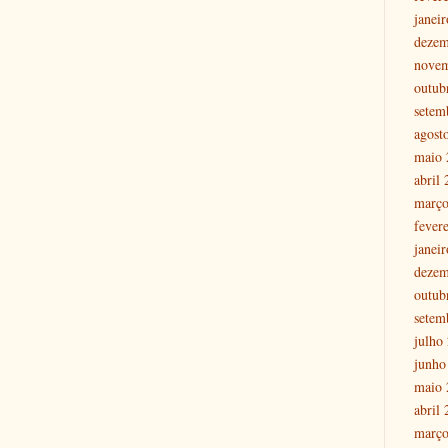
janei
dezem
nove
outub
setem
agost
maio 
abril
março
fever
janei
dezem
outub
setem
julho
junho
maio 
abril
março