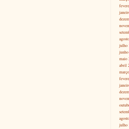
fever
janei
dezem
nove
setem
agost
julho
junho
maio 
abril
março
fever
janei
dezem
nove
outub
setem
agost
julho