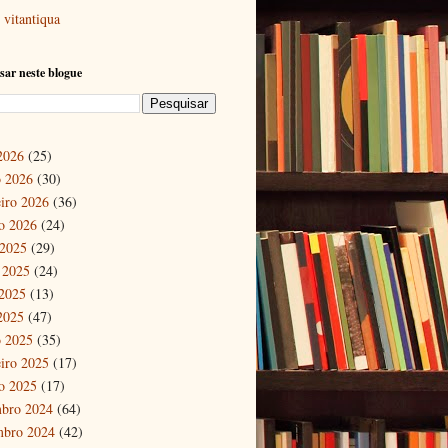
vitantiqua
sar neste blogue
 2026
(25)
 2026
(30)
eiro 2026
(36)
ro 2026
(24)
 2025
(29)
 2025
(24)
2025
(13)
 2025
(47)
 2025
(35)
eiro 2025
(17)
ro 2025
(17)
bro 2024
(64)
mbro 2024
(42)