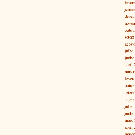
fever
janei
dezem
nove
outub
setem
agost
julho
junho
abril
março
fever
outub
setem
agost
julho
junho
maio 
abril
março