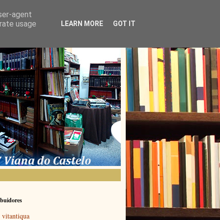
user-agent
erate usage
LEARN MORE
GOT IT
buidores
vitantiqua