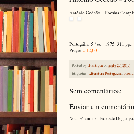
António Gedeão – Poesias Comple
Portugália, 5.ª ed., 1975, 311 pp., 
Preço:
€ 12,00
Posted by
vitantiqua
on
maio 27, 2017
Etiquetas:
Literatura Portuguesa
,
poesia
Sem comentários:
Enviar um comentári
Nota: só um membro deste blogue pod