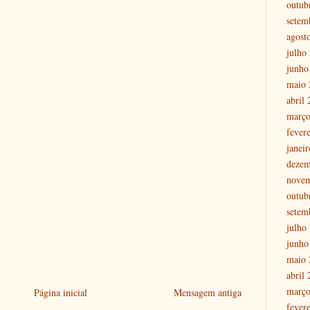
outub
setem
agost
julho
junho
maio 
abril
março
fever
janei
dezem
nove
outub
setem
julho
junho
maio 
abril
março
Página inicial
Mensagem antiga
fever