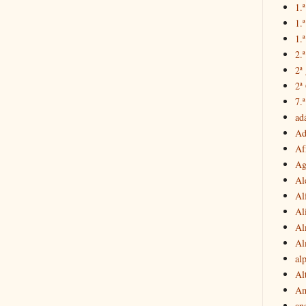
1.ª
1.
1.ª
2.
2ª
2ª
7.ª
ad
Ad
Af
Ag
Al
Al
Al
Al
Al
al
Al
Am
an