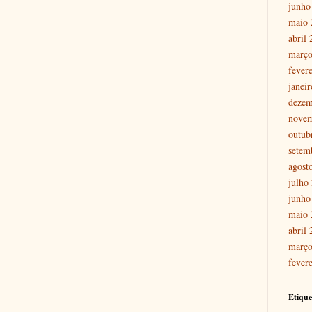
junho
maio 
abril
março
fever
janei
dezem
nove
outub
setem
agost
julho
junho
maio 
abril
março
fever
Etique