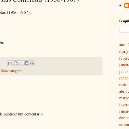
tas (1956-1967),
Pesqui
br.;
abril
março
fever
janei
,
Sem categoria
julho
junho
maio 
abril
março
o
fever
janei
e publicar um comentário.
dezem
nove