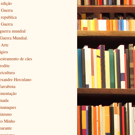
 edição
ª Guerra
 republica
ª Guerra
 guerra mundial
 Guerra Mundial.
 Arte
ágios
estramento de cães
rodite
ricultura
exandre Herculano
farrabista
imentação
mada
manaques
pinismo
to Minho
arante
arquismo