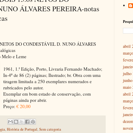
UNO ÁLVARES PEREIRA-notas
cas
Pesqui
s NETOS DO CONDESTÁVEL D. NUNO ÁLVARES
abril
alógicas
março
to Melo e Leme
fever
janei
1961, 1.ª Edição, Porto, Livraria Fernando Machado;
julho
In-4º de 86 (2) páginas; Ilustrado; br. Obra com uma
junho
tiragem limitada a 250 exemplares numerados e
maio 
rubricados pelo autor.
Exemplar em bom estado de conservação, com
abril
páginas ainda por abrir.
março
Preço:
€ 20,00
fever
janei
dezem
nove
gia
,
História de Portugal
,
Sem categoria