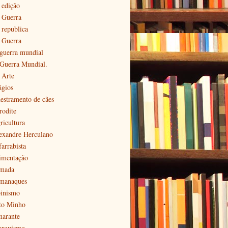
 edição
ª Guerra
 republica
ª Guerra
 guerra mundial
 Guerra Mundial.
 Arte
ágios
estramento de cães
rodite
ricultura
exandre Herculano
farrabista
imentação
mada
manaques
pinismo
to Minho
arante
arquismo