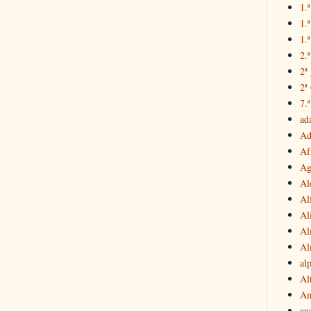
1.ª
1.
1.ª
2.
2ª
2ª
7.ª
ad
Ad
Af
Ag
Al
Al
Al
Al
Al
al
Al
Am
an