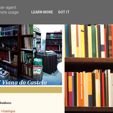
user-agent
erate usage
LEARN MORE
GOT IT
buidores
vitantiqua