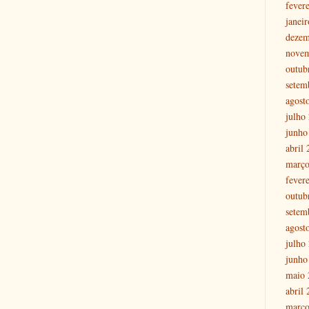
fever
janei
dezem
nove
outub
setem
agost
julho
junho
abril
março
fever
outub
setem
agost
julho
junho
maio 
abril
março