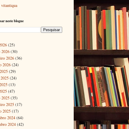
vitantiqua
sar neste blogue
 2026
(25)
 2026
(30)
eiro 2026
(36)
ro 2026
(24)
 2025
(29)
 2025
(24)
2025
(13)
 2025
(47)
 2025
(35)
eiro 2025
(17)
ro 2025
(17)
bro 2024
(64)
mbro 2024
(42)