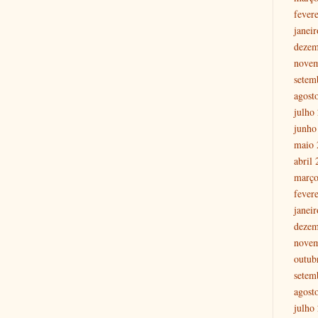
fever
janei
dezem
nove
setem
agost
julho
junho
maio 
abril
março
fever
janei
dezem
nove
outub
setem
agost
julho