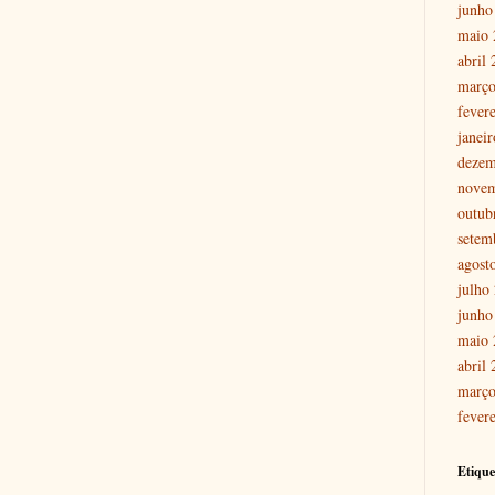
junho
maio 
abril
março
fever
janei
dezem
nove
outub
setem
agost
julho
junho
maio 
abril
março
fever
Etique