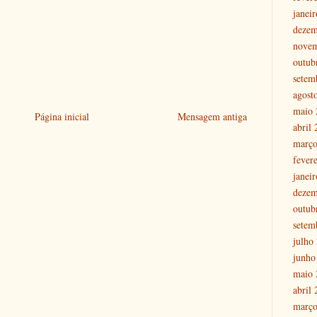
janei
dezem
nove
outub
setem
agost
maio 
Página inicial
Mensagem antiga
abril
março
fever
janei
dezem
outub
setem
julho
junho
maio 
abril
março