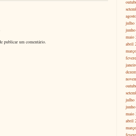
outub
setem
agost
julho
o
junho
maio 
e publicar um comentário.
abril
março
fever
janei
dezem
nove
outub
setem
julho
junho
maio 
abril
março
fever