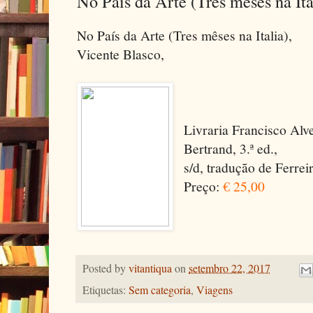
No País da Arte (Tres mêses na Ita
No País da Arte (Tres mêses na Italia),
Vicente Blasco,
Livraria Francisco Alve
Bertrand, 3.ª ed.,
s/d, tradução de Ferreir
Preço:
€ 25,00
Posted by
vitantiqua
on
setembro 22, 2017
Etiquetas:
Sem categoria
,
Viagens