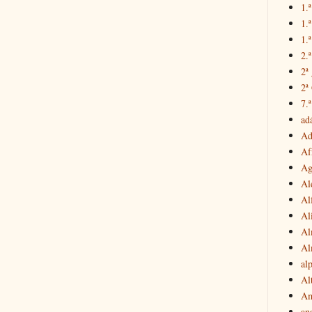
1.ª
1.
1.ª
2.
2ª
2ª
7.ª
ad
Ad
Af
Ag
Al
Al
Al
Al
Al
al
Al
Am
an