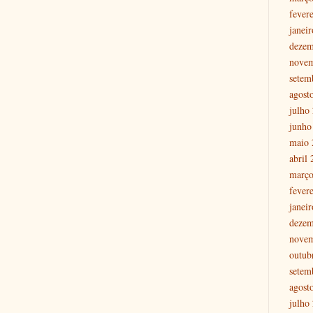
fever
janei
dezem
nove
setem
agost
julho
junho
maio 
abril
março
fever
janei
dezem
nove
outub
setem
agost
julho