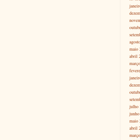
janei
dezem
nove
outub
setem
agost
maio 
abril
março
fever
janei
dezem
outub
setem
julho
junho
maio 
abril
março