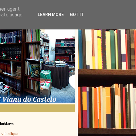
user-agent
erate usage
LEARN MORE
GOT IT
buidores
vitantiqua