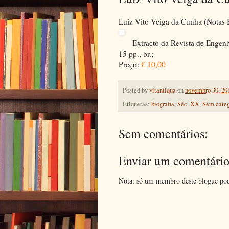
Luiz Vito Veiga da Cunha (Notas B
Extracto da Revista de Engen
15 pp., br.;
Preço:
€ 10,00
Posted by
vitantiqua
on
novembro 30, 20
Etiquetas:
biografia
,
Séc. XX
,
Sem categ
Sem comentários:
Enviar um comentári
Nota: só um membro deste blogue pod