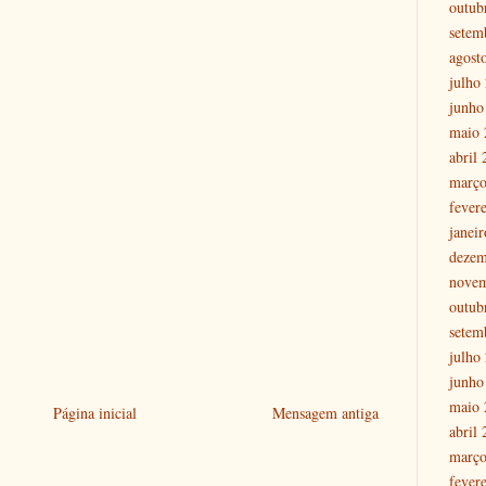
outub
setem
agost
julho
junho
maio 
abril
março
fever
janei
dezem
nove
outub
setem
julho
junho
maio 
Página inicial
Mensagem antiga
abril
março
fever