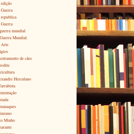
 edição
ª Guerra
 republica
ª Guerra
 guerra mundial
 Guerra Mundial.
 Arte
ágios
estramento de cães
rodite
ricultura
exandre Herculano
farrabista
imentação
mada
manaques
pinismo
to Minho
arante
arquismo