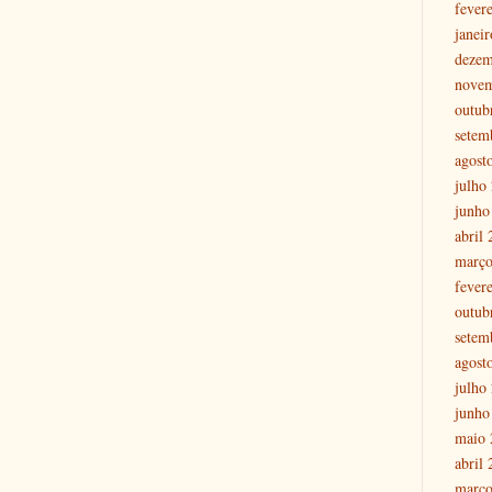
fever
janei
dezem
nove
outub
setem
agost
julho
junho
abril
março
fever
outub
setem
agost
julho
junho
maio 
abril
março