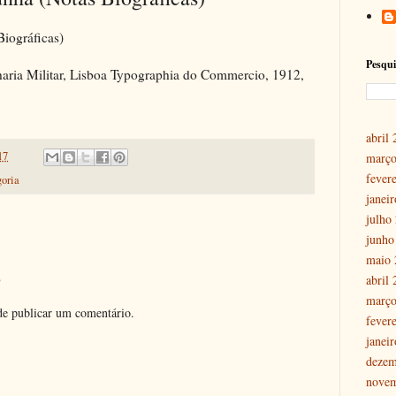
iográficas)
Pesqui
haria Militar, Lisboa Typographia do Commercio, 1912,
abril
17
março
fever
oria
janei
julho
junho
maio 
o
abril
março
e publicar um comentário.
fever
janei
dezem
nove