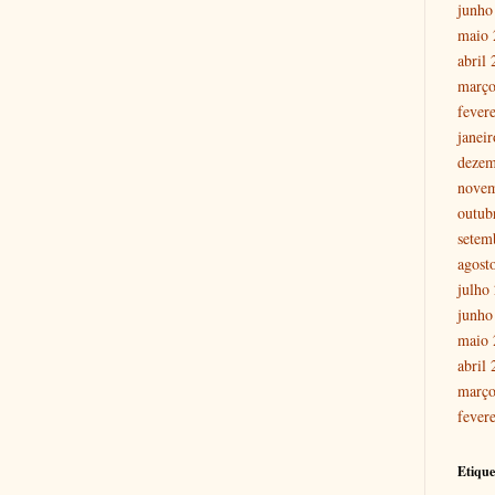
junho
maio 
abril
março
fever
janei
dezem
nove
outub
setem
agost
julho
junho
maio 
abril
março
fever
Etique