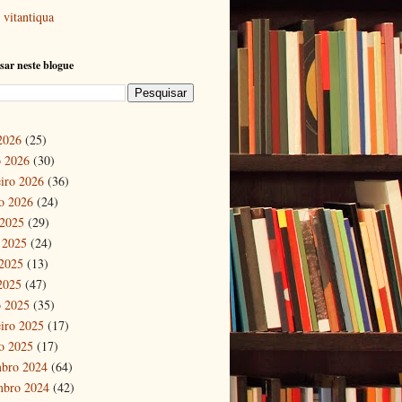
vitantiqua
sar neste blogue
 2026
(25)
 2026
(30)
eiro 2026
(36)
ro 2026
(24)
 2025
(29)
 2025
(24)
2025
(13)
 2025
(47)
 2025
(35)
eiro 2025
(17)
ro 2025
(17)
bro 2024
(64)
mbro 2024
(42)