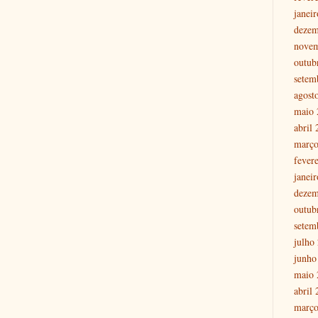
janei
dezem
nove
outub
setem
agost
maio 
abril
março
fever
janei
dezem
outub
setem
julho
junho
maio 
abril
março