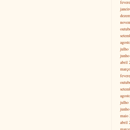
fever
janei
dezem
nove
outub
setem
agost
julho
junho
abril
março
fever
outub
setem
agost
julho
junho
maio 
abril
março