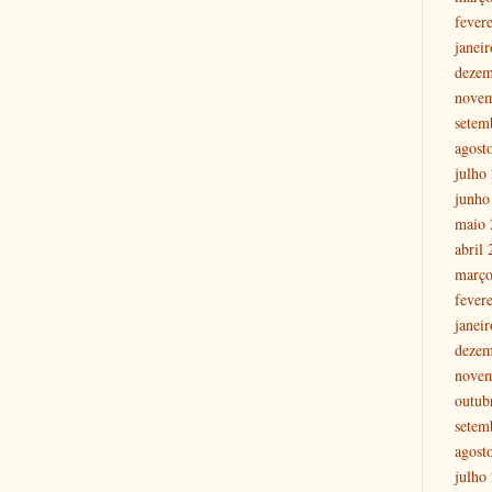
fever
janei
dezem
nove
setem
agost
julho
junho
maio 
abril
março
fever
janei
dezem
nove
outub
setem
agost
julho