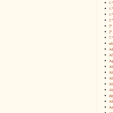
1.ª
1.
1.ª
2.
2ª
2ª
7.ª
ad
Ad
Af
Ag
Al
Al
Al
Al
Al
al
Al
Am
an