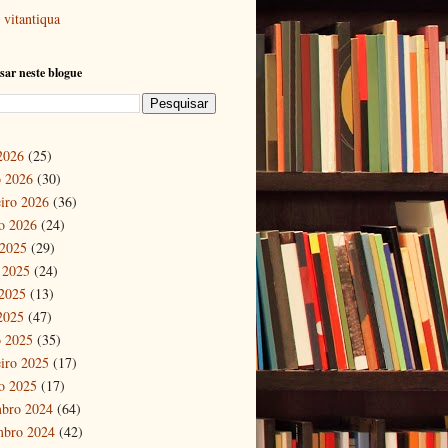
vitantiqua
sar neste blogue
 2026
(25)
 2026
(30)
eiro 2026
(36)
ro 2026
(24)
 2025
(29)
 2025
(24)
2025
(13)
 2025
(47)
 2025
(35)
eiro 2025
(17)
ro 2025
(17)
bro 2024
(64)
mbro 2024
(42)