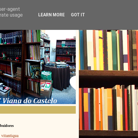
user-agent
erate usage
LEARN MORE
GOT IT
buidores
vitantiqua