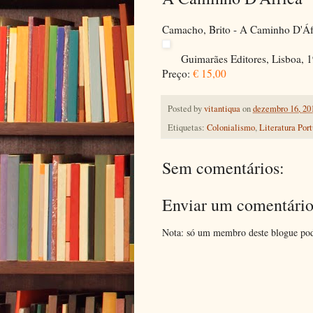
Camacho, Brito - A Caminho D'Áf
Guimarães Editores, Lisboa, 1
Preço:
€ 15,00
Posted by
vitantiqua
on
dezembro 16, 20
Etiquetas:
Colonialismo
,
Literatura Por
Sem comentários:
Enviar um comentári
Nota: só um membro deste blogue pod