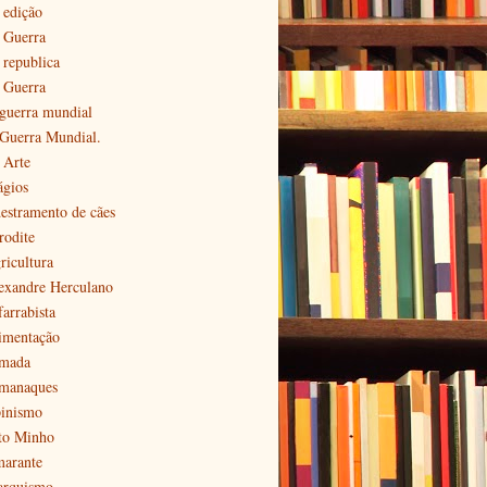
 edição
ª Guerra
 republica
ª Guerra
 guerra mundial
 Guerra Mundial.
 Arte
ágios
estramento de cães
rodite
ricultura
exandre Herculano
farrabista
imentação
mada
manaques
pinismo
to Minho
arante
arquismo