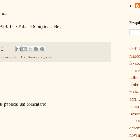
rica
Pesqui
923. In-8.º de 136 páginas. Br.,
abril
17
março
tuguesa
,
Séc. XX
,
Sem categoria
fever
janei
julho
junho
o
maio 
abril
e publicar um comentário.
março
fever
janei
dezem
nove