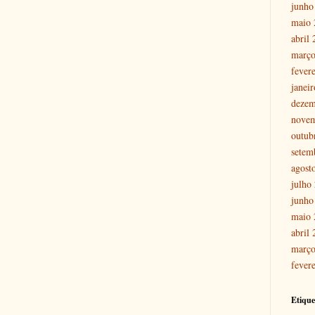
junho
maio 
abril
março
fever
janei
dezem
nove
outub
setem
agost
julho
junho
maio 
abril
março
fever
Etique