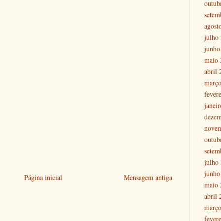
outub
setem
agost
julho
junho
maio 
abril
março
fever
janei
dezem
nove
outub
setem
julho
junho
Página inicial
Mensagem antiga
maio 
abril
março
fever