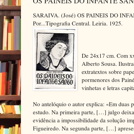
OS PAINEIS DO INFANTE SA
SARAIVA. (José) OS PAINEIS DO INF
Por...Tipografia Central. Leiria. 1925.
De 24x17 cm. Com xxi
Alberto Sousa. Ilustr
extratextos sobre pap
pormenores dos Painé
vinhetas e letras capit
No antelóquio o autor explica: «Em duas p
estudo. Na primeira parte, […] julgo deix
evidência a impossibilidade da solução imp
Figueiredo. Na segunda parte, […] apresen