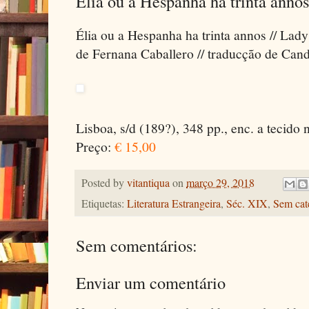
Élia ou a Hespanha ha trinta annos
Élia ou a Hespanha ha trinta annos // Lady
de Fernana Caballero // traducção de Can
Lisboa, s/d (189?), 348 pp., enc. a tecido
Preço:
€ 15,00
Posted by
vitantiqua
on
março 29, 2018
Etiquetas:
Literatura Estrangeira
,
Séc. XIX
,
Sem cat
Sem comentários:
Enviar um comentário