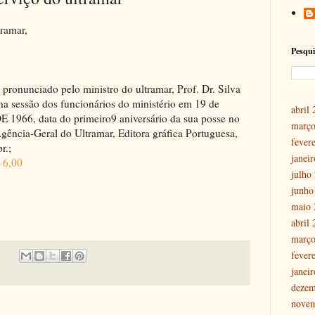
ramar,
Pesqui
 pronunciado pelo ministro do ultramar, Prof. Dr. Silva
na sessão dos funcionários do ministério em 19 de
abril
E 1966, data do primeiro9 aniversário da sua posse no
março
gência-Geral do Ultramar, Editora gráfica Portuguesa,
fever
r.;
janei
 6,00
julho
junho
maio 
abril
março
fever
janei
dezem
nove