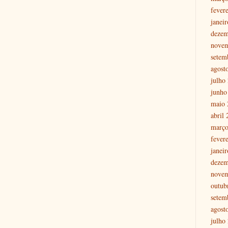
fever
janei
dezem
nove
setem
agost
julho
junho
maio 
abril
março
fever
janei
dezem
nove
outub
setem
agost
julho