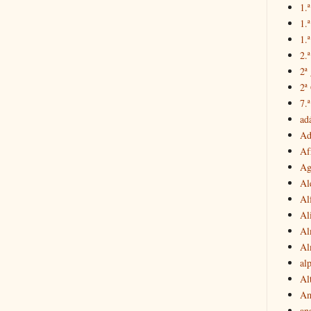
1.ª
1.
1.ª
2.
2ª
2ª
7.ª
ad
Ad
Af
Ag
Al
Al
Al
Al
Al
al
Al
Am
an