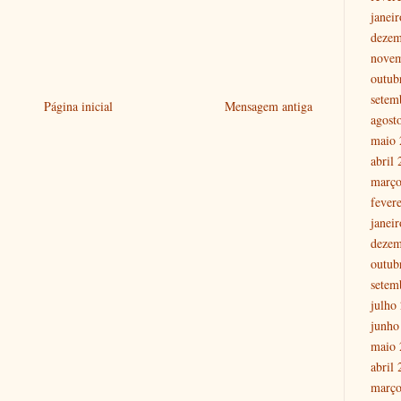
janei
dezem
nove
outub
setem
Página inicial
Mensagem antiga
agost
maio 
abril
março
fever
janei
dezem
outub
setem
julho
junho
maio 
abril
março