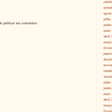
outub
setem
o
agost
julho
e publicar um comentário.
junho
maio 
abril
março
fever
janei
dezem
nove
outub
setem
julho
junho
maio 
abril
março
fever