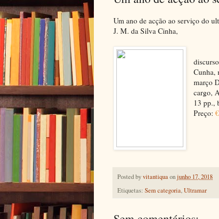
Um ano de acção ao serviço do ult
J. M. da Silva Cinha,
discurso
Cunha, 
março D
cargo, A
13 pp., b
Preço:
€
Posted by
vitantiqua
on
junho 17, 2018
Etiquetas:
Sem categoria
,
Ultramar
Sem comentários: