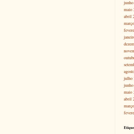
junho
maio 
abril
março
fever
janei
dezem
nove
outub
setem
agost
julho
junho
maio 
abril
março
fever
Etique