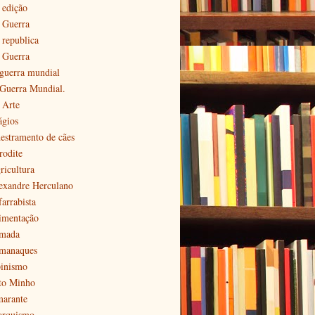
 edição
ª Guerra
 republica
ª Guerra
 guerra mundial
 Guerra Mundial.
 Arte
ágios
estramento de cães
rodite
ricultura
exandre Herculano
farrabista
imentação
mada
manaques
pinismo
to Minho
arante
arquismo