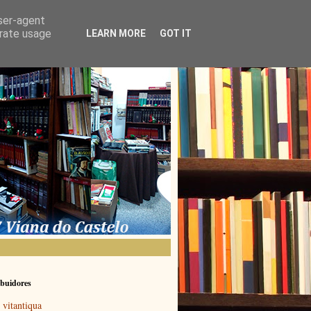
user-agent
erate usage
LEARN MORE
GOT IT
buidores
vitantiqua