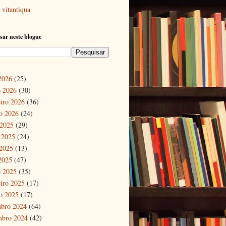
vitantiqua
sar neste blogue
 2026
(25)
 2026
(30)
eiro 2026
(36)
ro 2026
(24)
 2025
(29)
 2025
(24)
2025
(13)
 2025
(47)
 2025
(35)
eiro 2025
(17)
ro 2025
(17)
bro 2024
(64)
mbro 2024
(42)