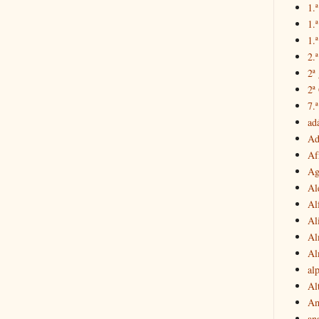
1.ª
1.
1.ª
2.
2ª
2ª
7.ª
ad
Ad
Af
Ag
Al
Al
Al
Al
Al
al
Al
Am
an