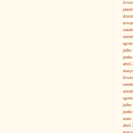
fever
janei
dezem
nove
outub
setem
agost
julho
junho
abril
março
fever
outub
setem
agost
julho
junho
maio 
abril
março