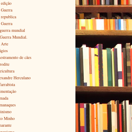
 edição
ª Guerra
 republica
ª Guerra
 guerra mundial
 Guerra Mundial.
 Arte
ágios
estramento de cães
rodite
ricultura
exandre Herculano
farrabista
imentação
mada
manaques
pinismo
to Minho
arante
arquismo