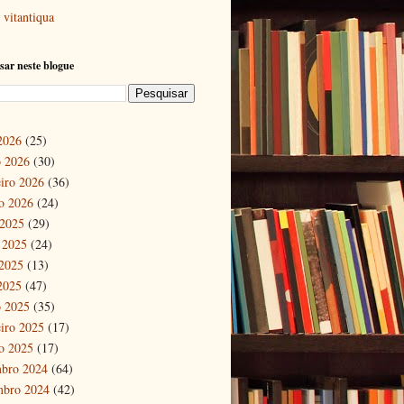
vitantiqua
sar neste blogue
 2026
(25)
 2026
(30)
eiro 2026
(36)
ro 2026
(24)
 2025
(29)
 2025
(24)
2025
(13)
 2025
(47)
 2025
(35)
eiro 2025
(17)
ro 2025
(17)
bro 2024
(64)
mbro 2024
(42)