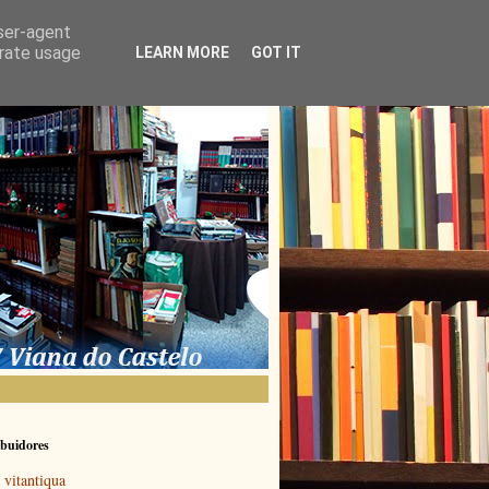
user-agent
erate usage
LEARN MORE
GOT IT
buidores
vitantiqua