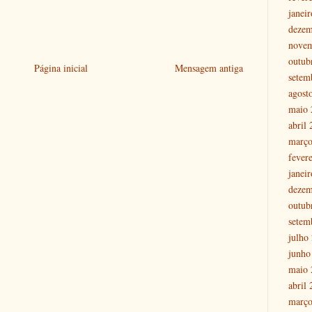
janei
dezem
nove
outub
Página inicial
Mensagem antiga
setem
agost
maio 
abril
março
fever
janei
dezem
outub
setem
julho
junho
maio 
abril
março