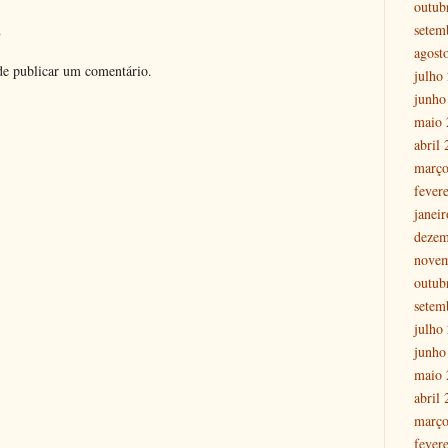
outub
o
setem
agost
e publicar um comentário.
julho
junho
maio 
abril
março
fever
janei
dezem
nove
outub
setem
julho
junho
maio 
abril
março
fever