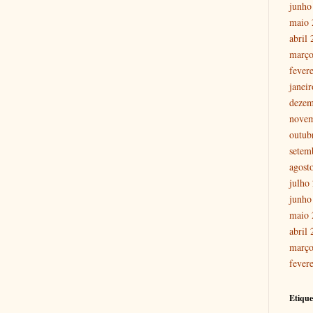
junho
maio 
abril
março
fever
janei
dezem
nove
outub
setem
agost
julho
junho
maio 
abril
março
fever
Etique