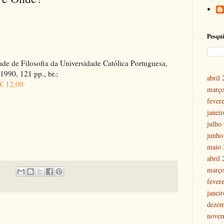
Pesqui
ade de Filosofia da Universidade Católica Portuguesa,
1990, 121 pp., br.;
abril
€ 12,00
março
fever
janei
julho
junho
maio 
abril
março
fever
janei
dezem
nove