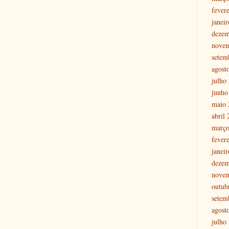
fever
janei
dezem
nove
setem
agost
julho
junho
maio 
abril
março
fever
janei
dezem
nove
outub
setem
agost
julho