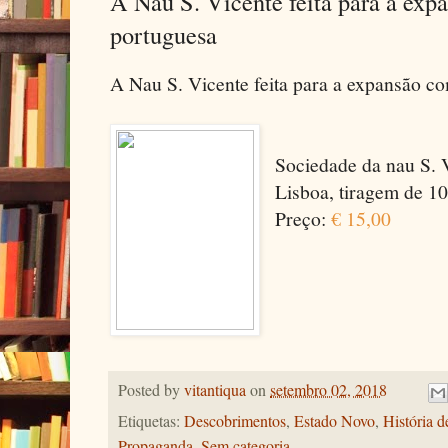
A Nau S. Vicente feita para a exp
portuguesa
A Nau S. Vicente feita para a expansão co
Sociedade da nau S. V
Lisboa, tiragem de 10
Preço:
€ 15,00
Posted by
vitantiqua
on
setembro 02, 2018
Etiquetas:
Descobrimentos
,
Estado Novo
,
História d
Propaganda
,
Sem categoria