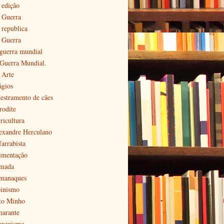
 edição
ª Guerra
 republica
ª Guerra
 guerra mundial
 Guerra Mundial.
 Arte
ágios
estramento de cães
rodite
ricultura
exandre Herculano
farrabista
imentação
mada
manaques
pinismo
to Minho
arante
arquismo