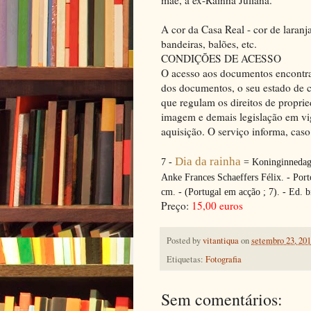
A cor da Casa Real - cor de laranj
bandeiras, balões, etc.
CONDIÇÕES DE ACESSO
O acesso aos documentos encontra-
dos documentos, o seu estado de c
que regulam os direitos de propried
imagem e demais legislação em vig
aquisição. O serviço informa, caso
Dia da rainha
7 -
=
Koninginneda
Anke Frances Schaeffers Félix. - Porto
cm. - (Portugal em acção ; 7). - Ed.
Preço:
15,00 euros
Posted by
vitantiqua
on
setembro 23, 20
Etiquetas:
Fotografia
Sem comentários: