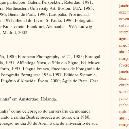
ue participou: Galeria Perspektief, Roterdão, 1981;
janei
a, Northeastern University Art, Boston, EUA, 1983;
dezem
6; Bienal de Paris, 1990; Europália, Provinciaal
nove
, 1991; Bienal do Livro, S. Paulo, 1996; Fotografia
outub
r Kunstverein, Frankfurt, Alemanha, 1997; Ludwig
setem
 Madrid, 2002.
agost
maio 
abril
rdão, 1980; European Photography, nº 21, 1985; Portugal
março
ia, 1991; Alfândega Nova, o Sítio e o Signo, Ed. Museu
fever
Porto, 1995; Língua Franca, Encontros de Fotografia de
janei
 Fotografia Portuguesa 1954-1997, Editions Stemmle,
dezem
o Eugénio d'Almeida, Évora, 2000; Água de Prata, Casa
outub
setem
julho
ainha" em Amsterdão, Holanda.
junho
ainha" como celebração do aniversário da monarca
maio 
ando a rainha Beatrix sucedeu ao trono, em 1980,
abril
ebração no dia 30 de Abril, o dia de aniversário de sua
março