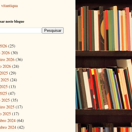
vitantiqua
sar neste blogue
 2026
(25)
 2026
(30)
eiro 2026
(36)
ro 2026
(24)
 2025
(29)
 2025
(24)
2025
(13)
 2025
(47)
 2025
(35)
eiro 2025
(17)
ro 2025
(17)
bro 2024
(64)
mbro 2024
(42)