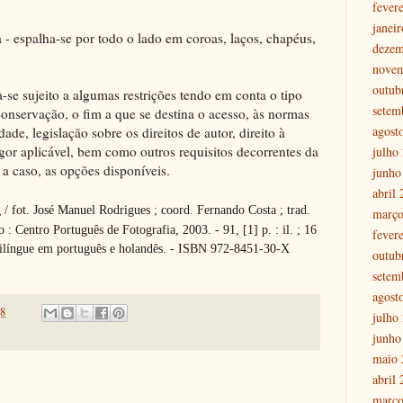
fever
janei
a - espalha-se por todo o lado em coroas, laços, chapéus,
dezem
nove
outub
se sujeito a algumas restrições tendo em conta o tipo
setem
onservação, o fim a que se destina o acesso, às normas
agost
ade, legislação sobre os direitos de autor, direito à
or aplicável, bem como outros requisitos decorrentes da
julho
 a caso, as opções disponíveis.
junho
abril
g
/ fot. José Manuel Rodrigues ; coord. Fernando Costa ; trad.
março
 : Centro Português de Fotografia, 2003. - 91, [1] p. : il. ; 16
fever
 bilíngue em português e holandês. - ISBN 972-8451-30-X
outub
setem
agost
18
julho
junho
maio 
abril
março