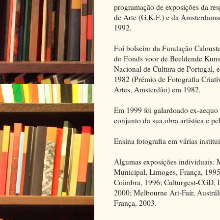
programação de exposições da res
de Arte (G.K.F.) e da Amsterdamse
1992.
Foi bolseiro da Fundação Caloust
do Fonds voor de Beeldende Kunst
Nacional de Cultura de Portugal,
1982 (Prémio de Fotografia Criat
Artes, Amsterdão) em 1982.
Em 1999 foi galardoado ex-aequo
conjunto da sua obra artística e pe
Ensina fotografia em várias instit
Algumas exposições individuais: 
Municipal, Limoges, França, 1995
Coimbra, 1996; Culturgest-CGD, L
2000; Melbourne Art-Fair, Austráli
França, 2003.