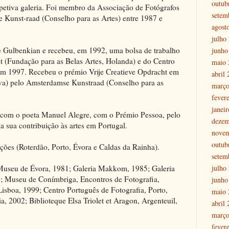
outub
petiva galeria. Foi membro da Associação de Fotógrafos
setem
 Kunst-raad (Conselho para as Artes) entre 1987 e
agost
julho
e Gulbenkian e recebeu, em 1992, uma bolsa de trabalho
junho
 (Fundação para as Belas Artes, Holanda) e do Centro
maio 
 em 1997. Recebeu o prémio Vrije Creatieve Opdracht em
abril
iva) pelo Amsterdamse Kunstraad (Conselho para as
março
fever
janei
 com o poeta Manuel Alegre, com o Prémio Pessoa, pelo
dezem
la sua contribuição às artes em Portugal.
nove
outub
uições (Roterdão, Porto, Évora e Caldas da Rainha).
setem
julho
Museu de Évora, 1981; Galeria Makkom, 1985; Galeria
; Museu de Conímbriga, Encontros de Fotografia,
junho
isboa, 1999; Centro Português de Fotografia, Porto,
maio 
a, 2002; Biblioteque Elsa Triolet et Aragon, Argenteuil,
abril
março
fever