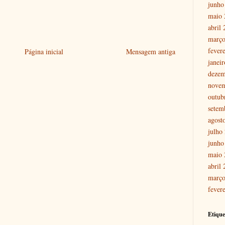
junho
maio 
abril
março
fever
Página inicial
Mensagem antiga
janei
dezem
nove
outub
setem
agost
julho
junho
maio 
abril
março
fever
Etique