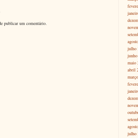
fever
o
janei
dezem
e publicar um comentário.
nove
setem
agost
julho
junho
maio 
abril
março
fever
janei
dezem
nove
outub
setem
agost
julho