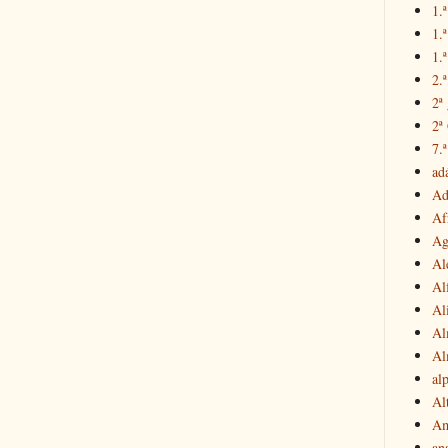
1.ª
1.
1.ª
2.
2ª
2ª
7.ª
ad
Ad
Af
Ag
Al
Al
Al
Al
Al
al
Al
Am
an