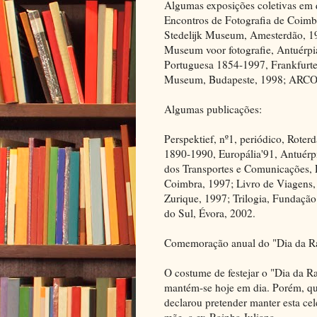
Algumas exposições coletivas em q
Encontros de Fotografia de Coimbr
Stedelijk Museum, Amesterdão, 198
Museum voor fotografie, Antuérpia
Portuguesa 1854-1997, Frankfurte
Museum, Budapeste, 1998; ARCO,
Algumas publicações:
Perspektief, nº1, periódico, Rote
1890-1990, Europália'91, Antuérp
dos Transportes e Comunicações, 
Coimbra, 1997; Livro de Viagens,
Zurique, 1997; Trilogia, Fundaçã
do Sul, Évora, 2002.
Comemoração anual do "Dia da R
O costume de festejar o "Dia da R
mantém-se hoje em dia. Porém, qu
declarou pretender manter esta cel
mãe, a ex-Rainha Juliana.