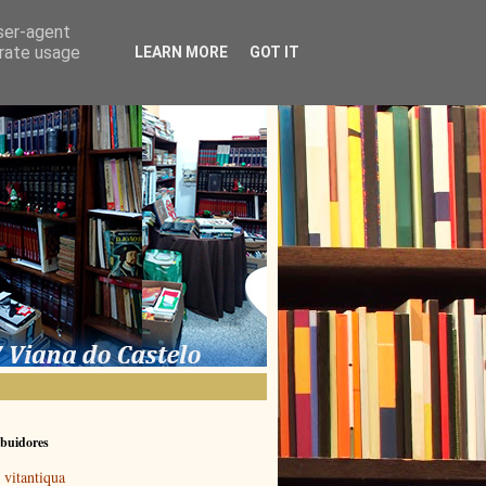
user-agent
erate usage
LEARN MORE
GOT IT
buidores
vitantiqua