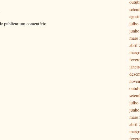
outub
setem
o
agost
julho
e publicar um comentário.
junho
maio 
abril
março
fever
janei
dezem
nove
outub
setem
julho
junho
maio 
abril
março
fever