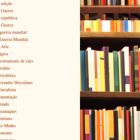
 edição
ª Guerra
 republica
ª Guerra
 guerra mundial
 Guerra Mundial.
 Arte
ágios
estramento de cães
rodite
ricultura
exandre Herculano
farrabista
imentação
mada
manaques
pinismo
to Minho
arante
arquismo