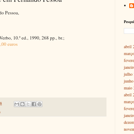
do Pessoa,
Pesqui
 Verbo, 10.ª ed., 1990, 268 pp., br.;
,00 euros
abril
março
fever
janei
julho
junho
maio 
abril
março
18
fever
a
janei
dezem
nove