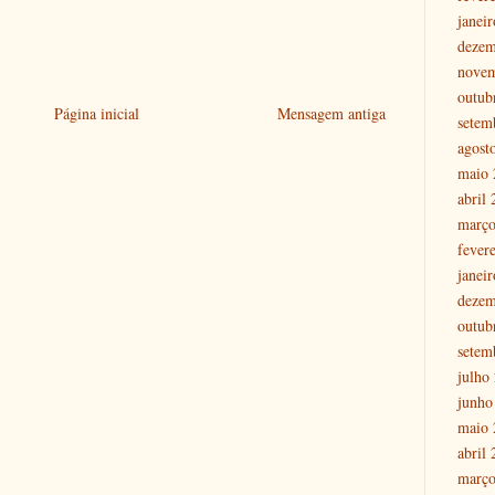
janei
dezem
nove
outub
Página inicial
Mensagem antiga
setem
agost
maio 
abril
março
fever
janei
dezem
outub
setem
julho
junho
maio 
abril
março