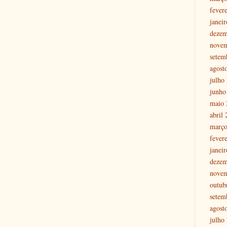
fever
janei
dezem
nove
setem
agost
julho
junho
maio 
abril
março
fever
janei
dezem
nove
outub
setem
agost
julho