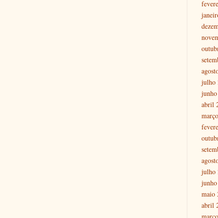
fever
janei
dezem
nove
outub
setem
agost
julho
junho
abril
março
fever
outub
setem
agost
julho
junho
maio 
abril
março