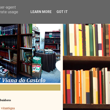
user-agent
erate usage
LEARN MORE
GOT IT
buidores
vitantiqua