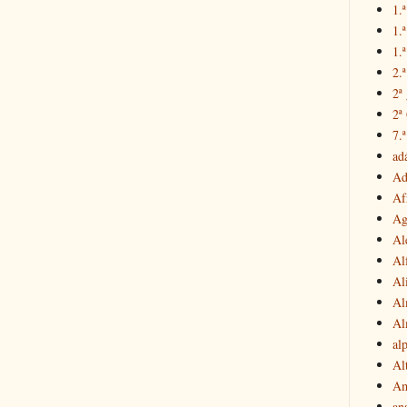
1.ª
1.
1.ª
2.
2ª
2ª
7.ª
ad
Ad
Af
Ag
Al
Al
Al
Al
Al
al
Al
Am
an