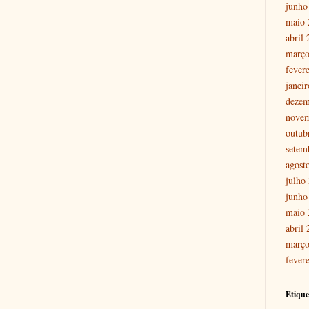
junho
maio 
abril
março
fever
janei
dezem
nove
outub
setem
agost
julho
junho
maio 
abril
março
fever
Etique