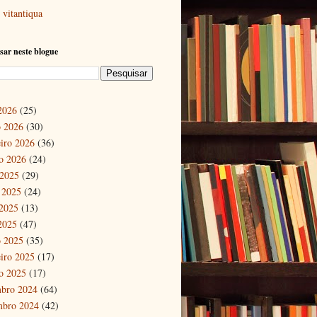
vitantiqua
sar neste blogue
 2026
(25)
 2026
(30)
eiro 2026
(36)
ro 2026
(24)
 2025
(29)
 2025
(24)
2025
(13)
 2025
(47)
 2025
(35)
eiro 2025
(17)
ro 2025
(17)
bro 2024
(64)
mbro 2024
(42)