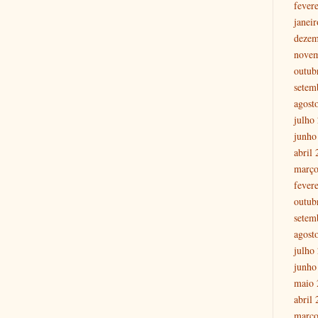
fever
janei
dezem
nove
outub
setem
agost
julho
junho
abril
março
fever
outub
setem
agost
julho
junho
maio 
abril
março