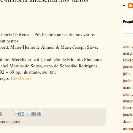
Pesqui
istória Universal - Pré-história antescrita nos vários
ontinentes,
abril
oord. Marie-Henriette Alimen & Marie-Joseph Steve,
março
ditora Meridiano, vol I, tradução de Eduardo Pimenta e
fever
sabel Martins de Sousa, capa de Sebastião Rodrigues,
janei
92 + 69 pp., ilustrado, s/d, br.;
julho
reço:
10,00 euros
junho
maio 
abril
março
fever
18
janei
dezem
em categoria
nove