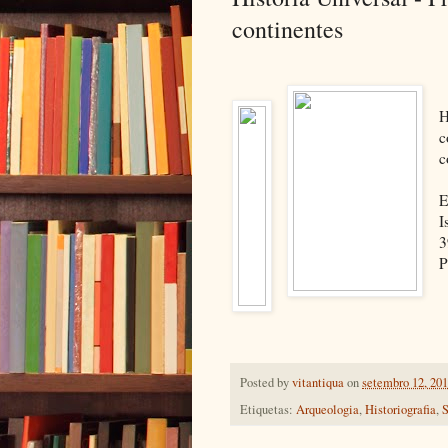
continentes
H
c
c
E
I
3
P
Posted by
vitantiqua
on
setembro 12, 20
Etiquetas:
Arqueologia
,
Historiografia
,
S