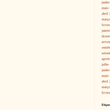
junho
maio 
abril
março
fever
janei
dezem
nove
outub
setem
agost
julho
junho
maio 
abril
março
fever
Etique