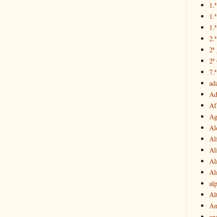
1.ª
1.
1.ª
2.
2ª
2ª
7.ª
ad
Ad
Af
Ag
Al
Al
Al
Al
Al
al
Al
Am
an