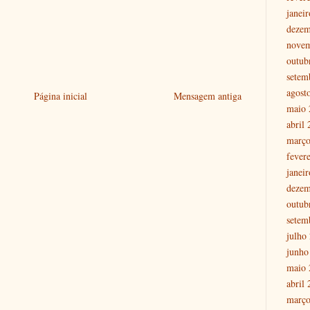
janei
dezem
nove
outub
setem
agost
Página inicial
Mensagem antiga
maio 
abril
março
fever
janei
dezem
outub
setem
julho
junho
maio 
abril
março