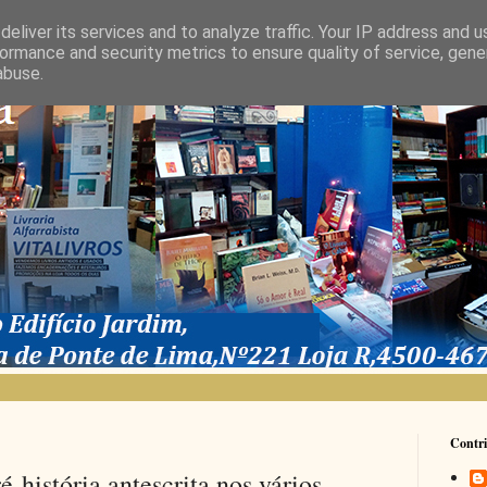
eliver its services and to analyze traffic. Your IP address and 
ormance and security metrics to ensure quality of service, gen
abuse.
Contri
é-história antescrita nos vários