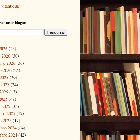
vitantiqua
sar neste blogue
 2026
(25)
 2026
(30)
eiro 2026
(36)
ro 2026
(24)
 2025
(29)
 2025
(24)
2025
(13)
 2025
(47)
 2025
(35)
eiro 2025
(17)
ro 2025
(17)
bro 2024
(64)
mbro 2024
(42)