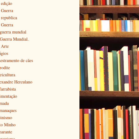
 edição
ª Guerra
 republica
ª Guerra
 guerra mundial
 Guerra Mundial.
 Arte
ágios
estramento de cães
rodite
ricultura
exandre Herculano
farrabista
imentação
mada
manaques
pinismo
to Minho
arante
arquismo