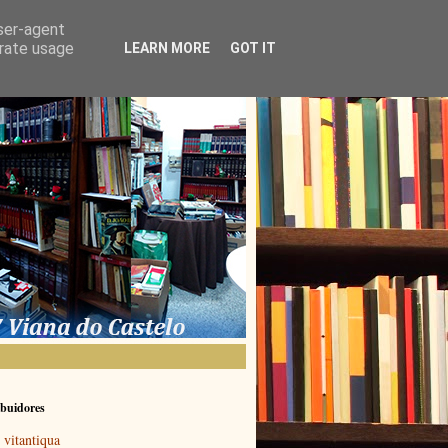
user-agent
erate usage
LEARN MORE
GOT IT
buidores
vitantiqua