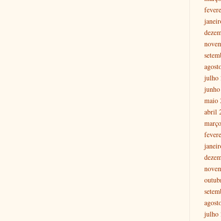
fever
janei
dezem
nove
setem
agost
julho
junho
maio 
abril
março
fever
janei
dezem
nove
outub
setem
agost
julho