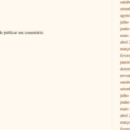
outub
setem
agost
o
julho
junho
e publicar um comentário.
maio 
abril
março
fever
janei
dezem
nove
outub
setem
julho
junho
maio 
abril
março
fever