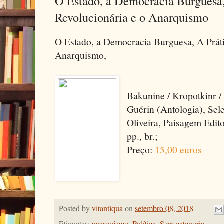
O Estado, a Democracia Burguesa,
Revolucionária e o Anarquismo
O Estado, a Democracia Burguesa, A Práti
Anarquismo,
Bakunine / Kropotkinr / 
Guérin (Antologia), Sel
Oliveira, Paisagem Edit
pp., br.;
Preço:
15,00 euros
Posted by
vitantiqua
on
setembro 08, 2018
Etiquetas:
anarquismo
,
Política
,
Sem categoria