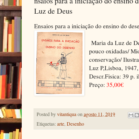
nsaios para a iniciação do ensino 
Luz de Deus
Ensaios para a iniciação do ensino do des
Maria da Luz de D
pouco oxidadas/ Mi
conservação/ Ilustr
Luz P,Lisboa, 1947,
Descr.Fisica: 39 p
Preço:
35,00€
Posted by
vitantiqua
on
agosto 11, 2019
Etiquetas:
arte
,
Desenho