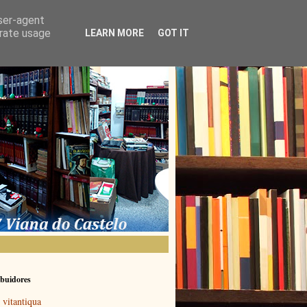
user-agent
erate usage
LEARN MORE
GOT IT
buidores
vitantiqua