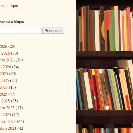
vitantiqua
sar neste blogue
 2026
(25)
 2026
(30)
eiro 2026
(36)
ro 2026
(24)
 2025
(29)
 2025
(24)
2025
(13)
 2025
(47)
 2025
(35)
eiro 2025
(17)
ro 2025
(17)
bro 2024
(64)
mbro 2024
(42)