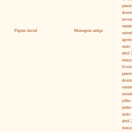
janei
dezem
nove
outub
Página inicial
Mensagem antiga
setem
agost
maio 
abril
março
fever
janei
dezem
outub
setem
julho
junho
maio 
abril
março