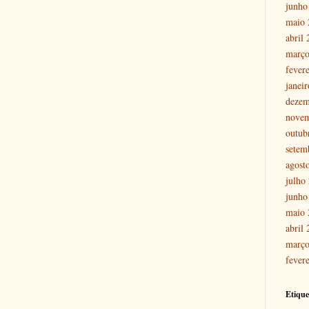
junho
maio 
abril
março
fever
janei
dezem
nove
outub
setem
agost
julho
junho
maio 
abril
março
fever
Etique