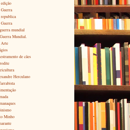
 edição
ª Guerra
 republica
ª Guerra
 guerra mundial
 Guerra Mundial.
 Arte
ágios
estramento de cães
rodite
ricultura
exandre Herculano
farrabista
imentação
mada
manaques
pinismo
to Minho
arante
arquismo