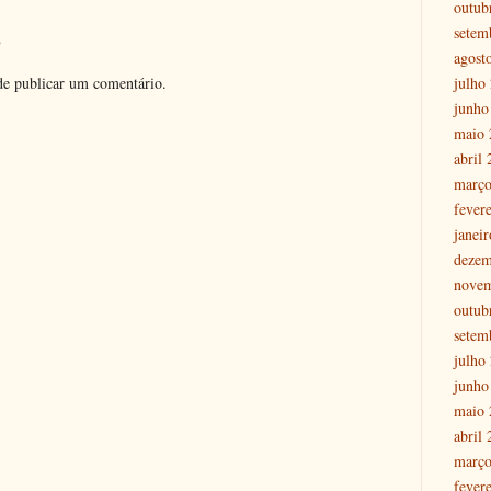
outub
setem
o
agost
julho
e publicar um comentário.
junho
maio 
abril
março
fever
janei
dezem
nove
outub
setem
julho
junho
maio 
abril
março
fever