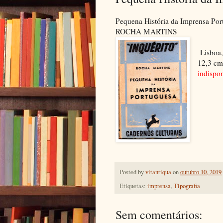
Pequena História da Imprensa Por
ROCHA MARTINS
Lisboa,
12,3 cm
indispo
Posted by
vitantiqua
on
outubro 10, 2019
Etiquetas:
imprensa
,
Tipografia
Sem comentários: