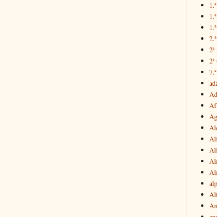
1.ª
1.
1.ª
2.
2ª
2ª
7.ª
ad
Ad
Af
Ag
Al
Al
Al
Al
Al
al
Al
Am
an