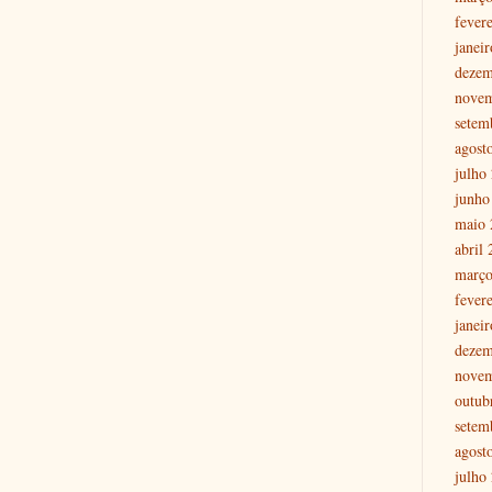
fever
janei
dezem
nove
setem
agost
julho
junho
maio 
abril
março
fever
janei
dezem
nove
outub
setem
agost
julho