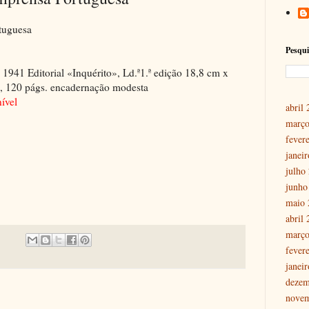
tuguesa
Pesqui
 1941 Editorial «Inquérito», Ld.ª1.ª edição 18,8 cm x
, 120 págs. encadernação modesta
nível
abril
março
fever
janei
julho
junho
maio 
abril
março
fever
janei
dezem
nove