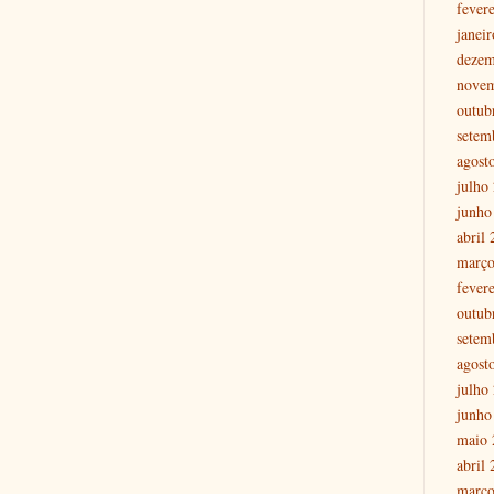
fever
janei
dezem
nove
outub
setem
agost
julho
junho
abril
março
fever
outub
setem
agost
julho
junho
maio 
abril
março