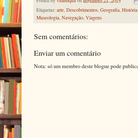
Posted by
vitantiqua
on
novembro 21, 2019
Etiquetas:
arte
,
Descobrimentos
,
Geografia
,
História
Museologia
,
Navegação
,
Viagens
Sem comentários:
Enviar um comentário
Nota: só um membro deste blogue pode public