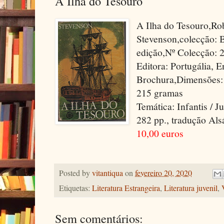
A Ilha do Tesouro
A Ilha do Tesouro,Ro
Stevenson,colecção: B
edição,Nº Colecção: 
Editora: Portugália, 
Brochura,Dimensões: 
215 gramas
Temática: Infantis / J
282 pp., tradução Al
10,00 euros
Posted by
vitantiqua
on
fevereiro 20, 2020
Etiquetas:
Literatura Estrangeira
,
Literatura juvenil
,
Sem comentários: