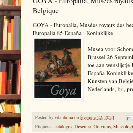
GOYA - Europalia, Musées royaux 
Belgique
GOYA - Europalia, Musées royaux des bea
Europalia 85 España : Koninklijke
Musea voor Schone
Brussel 26 Septe
toe aan wenslijstje
España Koninklijk
Kunsten van België
Nederlands, br., p
Posted by
vitantiqua
on
fevereiro 22, 2020
Etiquetas:
catálogos
,
Desenho
,
Gravuras
,
Museologi