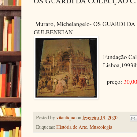
OS GUARDI DA COLECÇÃO C
Muraro, Michelangelo​- OS GUARDI D
GULBENKIAN
Fundação Cal
Lisboa,1993ilu
preço:
30,00
Posted by
vitantiqua
on
fevereiro 19, 2020
Etiquetas:
História de Arte
,
Museologia