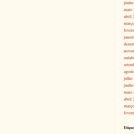
junho
maio 
abril
março
fever
janei
dezem
nove
outub
setem
agost
julho
junho
maio 
abril
março
fever
Etique