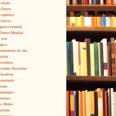
 edição
ª Guerra
 republica
ª Guerra
 guerra mundial
 Guerra Mundial.
 Arte
ágios
estramento de cães
rodite
ricultura
exandre Herculano
farrabista
imentação
mada
manaques
pinismo
to Minho
arante
arquismo