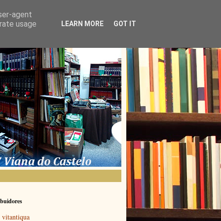
user-agent
erate usage
LEARN MORE
GOT IT
buidores
vitantiqua