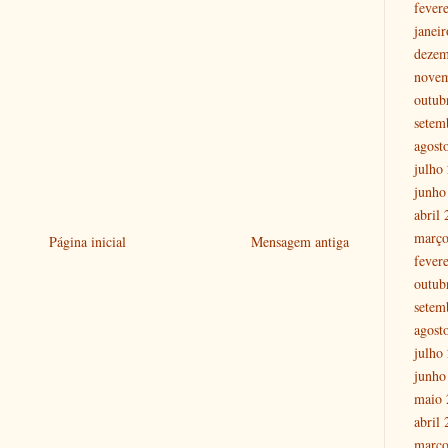
fever
janei
dezem
nove
outub
setem
agost
julho
junho
abril
março
Página inicial
Mensagem antiga
fever
outub
setem
agost
julho
junho
maio 
abril
março