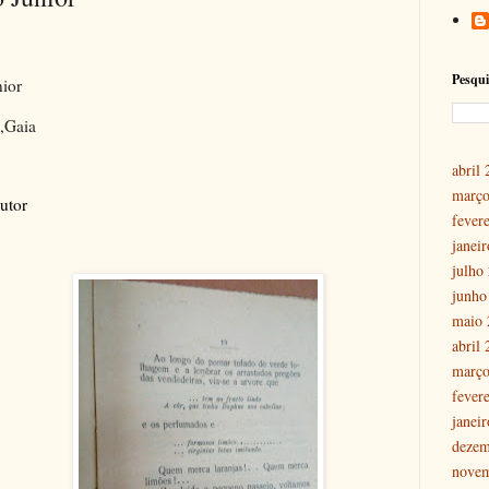
Pesqui
ior
o,Gaia
abril
março
utor
fever
janei
julho
junho
maio 
abril
março
fever
janei
dezem
nove