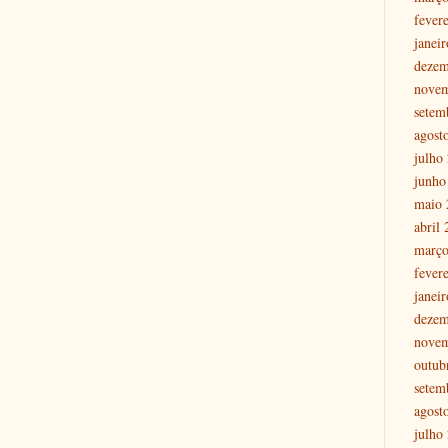
fever
janei
dezem
nove
setem
agost
julho
junho
maio 
abril
março
fever
janei
dezem
nove
outub
setem
agost
julho