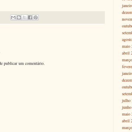
janei
dezem
nove
outub
setem
agost
maio 
o
abril
março
e publicar um comentário.
fever
janei
dezem
outub
setem
julho
junho
maio 
abril
março