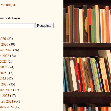
vitantiqua
sar neste blogue
 2026
(25)
 2026
(30)
eiro 2026
(36)
ro 2026
(24)
 2025
(29)
 2025
(24)
2025
(13)
 2025
(47)
 2025
(35)
eiro 2025
(17)
ro 2025
(17)
bro 2024
(64)
mbro 2024
(42)