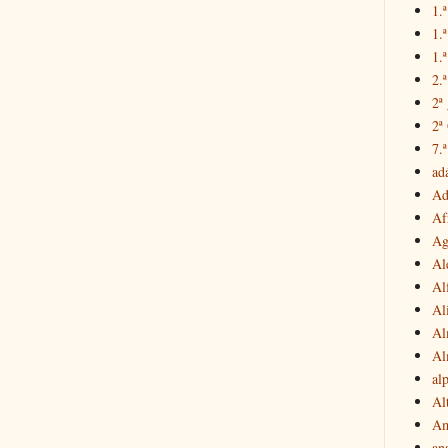
1.ª
1.
1.ª
2.
2ª
2ª
7.ª
ad
Ad
Af
Ag
Al
Al
Al
Al
Al
al
Al
Am
an