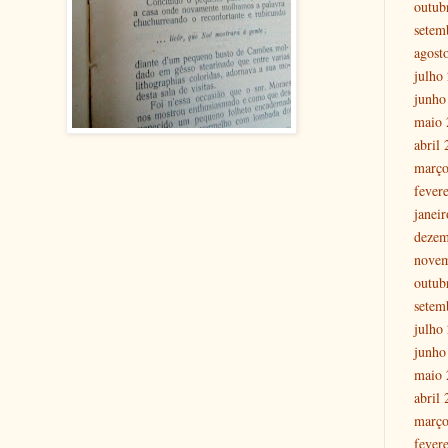
outub
setem
agost
julho
junho
maio 
abril
março
fever
janei
dezem
nove
outub
setem
julho
junho
maio 
abril
março
fever