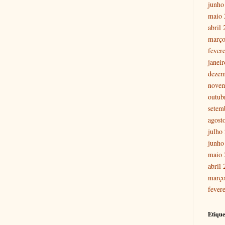
junho
maio 
abril
março
fever
janei
dezem
nove
outub
setem
agost
julho
junho
maio 
abril
março
fever
Etique