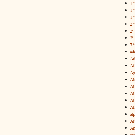
1.ª
1.
1.ª
2.
2ª
2ª
7.ª
ad
Ad
Af
Ag
Al
Al
Al
Al
Al
al
Al
Am
an