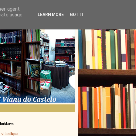
user-agent
erate usage
LEARN MORE
GOT IT
buidores
vitantiqua