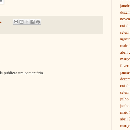
janei
dezem
nove
2
outub
setem
agost
maio 
abril
março
o
fever
janei
e publicar um comentário.
dezem
outub
setem
julho
junho
maio 
abril
março