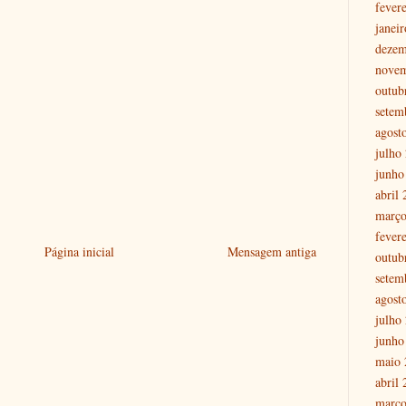
fever
janei
dezem
nove
outub
setem
agost
julho
junho
abril
março
fever
Página inicial
Mensagem antiga
outub
setem
agost
julho
junho
maio 
abril
março