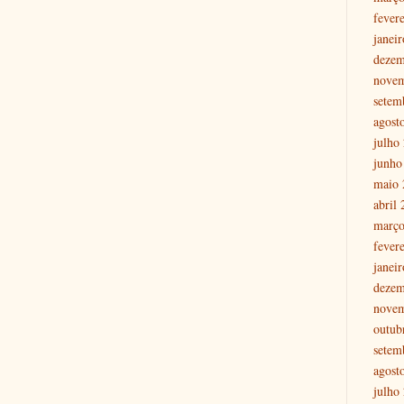
fever
janei
dezem
nove
setem
agost
julho
junho
maio 
abril
março
fever
janei
dezem
nove
outub
setem
agost
julho