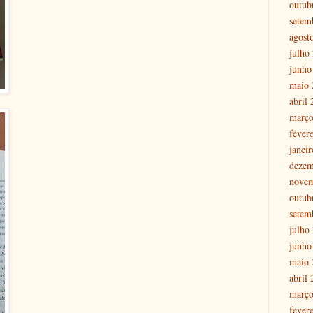
outub
setem
agost
julho
junho
maio 
abril
março
fever
janei
dezem
nove
outub
setem
julho
junho
maio 
abril
março
fever