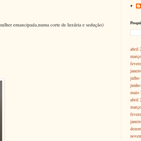
Pesqui
 mulher emancipada,numa corte de luxúria e sedução)
abril
março
fever
janei
julho
junho
maio 
abril
março
fever
janei
dezem
nove