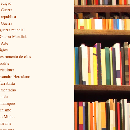
 edição
ª Guerra
 republica
ª Guerra
 guerra mundial
 Guerra Mundial.
 Arte
ágios
estramento de cães
rodite
ricultura
exandre Herculano
farrabista
imentação
mada
manaques
pinismo
to Minho
arante
arquismo