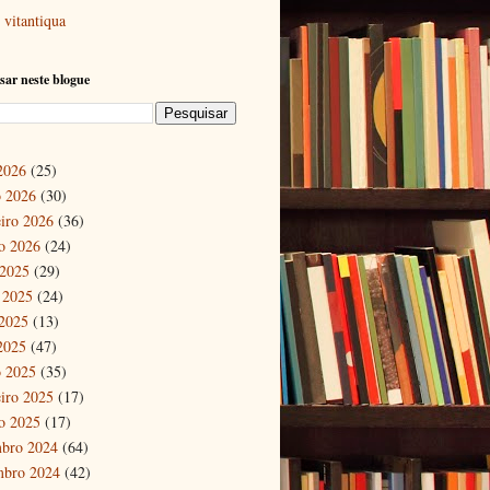
vitantiqua
sar neste blogue
 2026
(25)
 2026
(30)
eiro 2026
(36)
ro 2026
(24)
 2025
(29)
 2025
(24)
2025
(13)
 2025
(47)
 2025
(35)
eiro 2025
(17)
ro 2025
(17)
bro 2024
(64)
mbro 2024
(42)