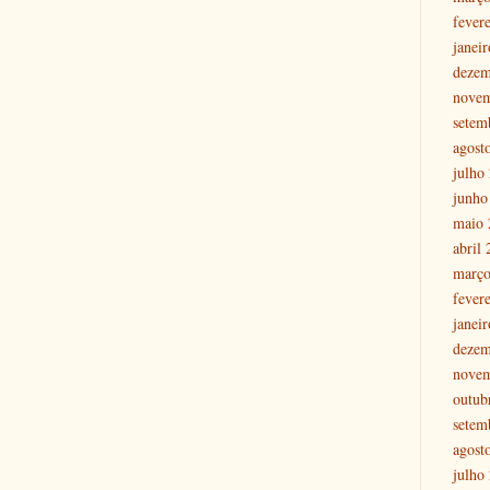
fever
janei
dezem
nove
setem
agost
julho
junho
maio 
abril
março
fever
janei
dezem
nove
outub
setem
agost
julho