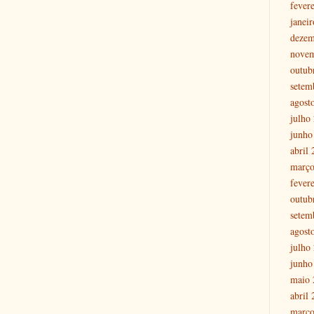
fever
janei
dezem
nove
outub
setem
agost
julho
junho
abril
março
fever
outub
setem
agost
julho
junho
maio 
abril
março