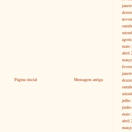
janei
dezem
nove
outub
setem
agost
maio 
abril
março
fever
janei
Página inicial
Mensagem antiga
dezem
outub
setem
julho
junho
maio 
abril
março