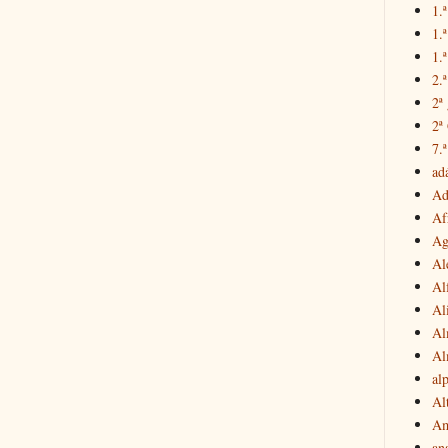
1.ª
1.
1.ª
2.
2ª
2ª
7.ª
ad
Ad
Af
Ag
Al
Al
Al
Al
Al
al
Al
Am
an