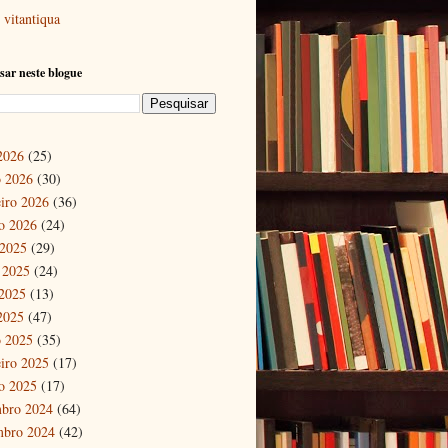
vitantiqua
sar neste blogue
 2026
(25)
 2026
(30)
eiro 2026
(36)
ro 2026
(24)
 2025
(29)
 2025
(24)
2025
(13)
 2025
(47)
 2025
(35)
eiro 2025
(17)
ro 2025
(17)
bro 2024
(64)
mbro 2024
(42)