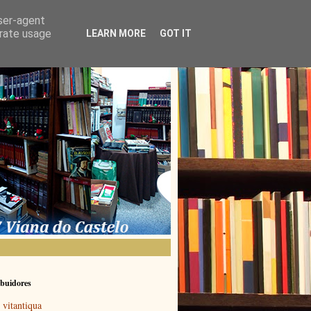
user-agent
erate usage
LEARN MORE
GOT IT
buidores
vitantiqua