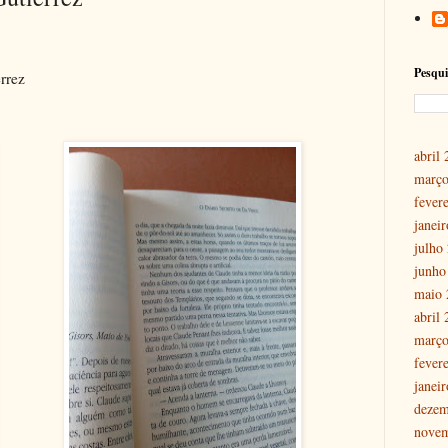
Pesqui
rrez
abril
março
fever
janei
julho
junho
maio 
abril
março
fever
janei
dezem
nove