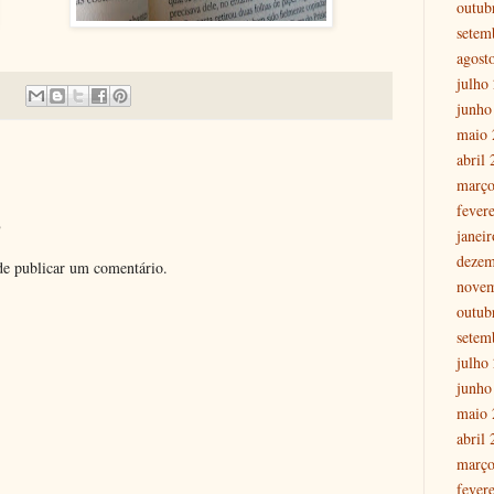
outub
setem
agost
julho
junho
maio 
abril
março
fever
o
janei
dezem
e publicar um comentário.
nove
outub
setem
julho
junho
maio 
abril
março
fever