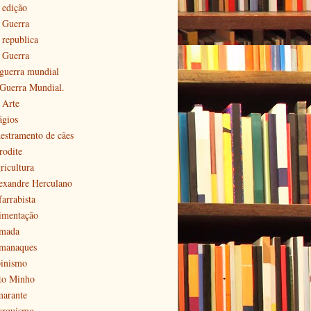
 edição
ª Guerra
 republica
ª Guerra
 guerra mundial
 Guerra Mundial.
 Arte
ágios
estramento de cães
rodite
ricultura
exandre Herculano
farrabista
imentação
mada
manaques
pinismo
to Minho
arante
arquismo