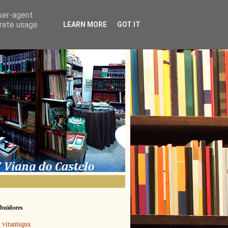
user-agent
erate usage
LEARN MORE
GOT IT
buidores
vitantiqua