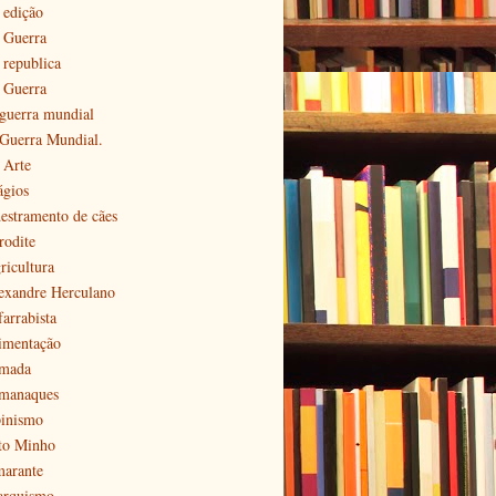
 edição
ª Guerra
 republica
ª Guerra
 guerra mundial
 Guerra Mundial.
 Arte
ágios
estramento de cães
rodite
ricultura
exandre Herculano
farrabista
imentação
mada
manaques
pinismo
to Minho
arante
arquismo