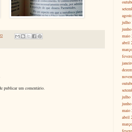
outub
setem
agost
julho
junho
maio 
22
abril
março
fever
janei
dezem
o
nove
outub
e publicar um comentário.
setem
julho
junho
maio 
abril
março
fever