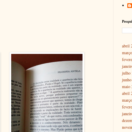
Pesqui
abril
março
fever
janei
julho
junho
maio 
abril
março
fever
janei
dezem
nove