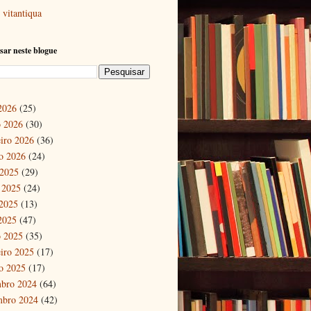
vitantiqua
sar neste blogue
 2026
(25)
 2026
(30)
eiro 2026
(36)
ro 2026
(24)
 2025
(29)
 2025
(24)
2025
(13)
 2025
(47)
 2025
(35)
eiro 2025
(17)
ro 2025
(17)
bro 2024
(64)
mbro 2024
(42)