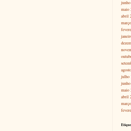
junho
maio 
abril
março
fever
janei
dezem
nove
outub
setem
agost
julho
junho
maio 
abril
março
fever
Etique