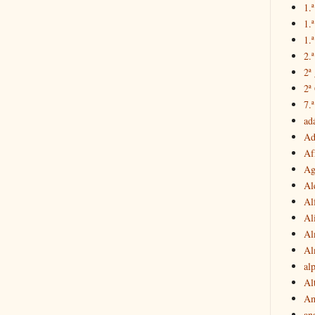
1.ª
1.
1.ª
2.
2ª
2ª
7.ª
ad
Ad
Af
Ag
Al
Al
Al
Al
Al
al
Al
Am
an