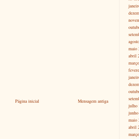
janei
dezem
nove
outub
setem
agost
maio 
abril
março
fever
janei
dezem
outub
setem
Página inicial
Mensagem antiga
julho
junho
maio 
abril
março