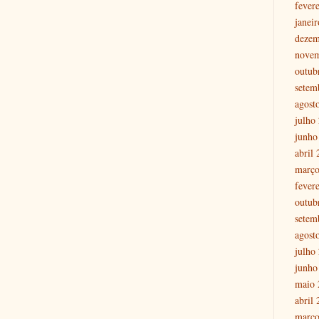
fever
janei
dezem
nove
outub
setem
agost
julho
junho
abril
março
fever
outub
setem
agost
julho
junho
maio 
abril
março