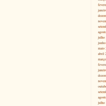
fever
janei
dezem
nove
setem
agost
julho
junho
maio 
abril
março
fever
janei
dezem
nove
outub
setem
agost
julho