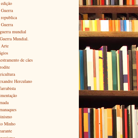
 edição
ª Guerra
 republica
ª Guerra
 guerra mundial
 Guerra Mundial.
 Arte
ágios
estramento de cães
rodite
ricultura
exandre Herculano
farrabista
imentação
mada
manaques
pinismo
to Minho
arante
arquismo