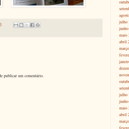
outub
setem
agost
julho
3
junho
maio 
abril
março
fever
janei
o
dezem
nove
e publicar um comentário.
outub
setem
julho
junho
maio 
abril
março
fever