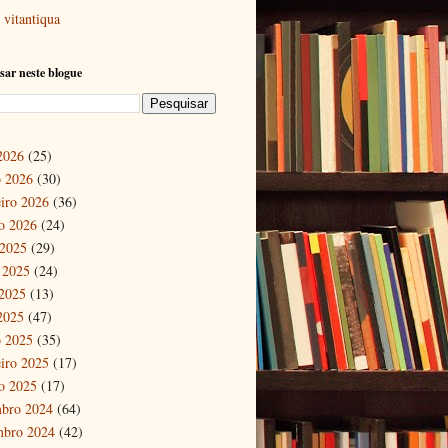
vitantiqua
sar neste blogue
 2026
(25)
 2026
(30)
eiro 2026
(36)
ro 2026
(24)
 2025
(29)
 2025
(24)
2025
(13)
 2025
(47)
 2025
(35)
eiro 2025
(17)
ro 2025
(17)
bro 2024
(64)
mbro 2024
(42)