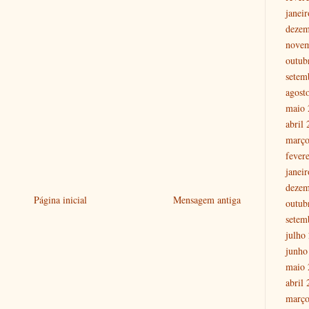
janei
dezem
nove
outub
setem
agost
maio 
abril
março
fever
janei
dezem
Página inicial
Mensagem antiga
outub
setem
julho
junho
maio 
abril
março