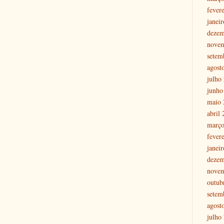
fever
janei
dezem
nove
setem
agost
julho
junho
maio 
abril
março
fever
janei
dezem
nove
outub
setem
agost
julho