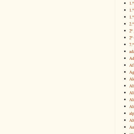
1.ª
1.
1.ª
2.
2ª
2ª
7.ª
ad
Ad
Af
Ag
Al
Al
Al
Al
Al
al
Al
Am
an