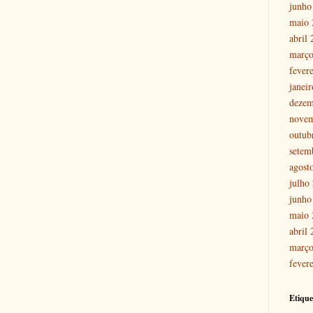
junho
maio 
abril
março
fever
janei
dezem
nove
outub
setem
agost
julho
junho
maio 
abril
março
fever
Etique