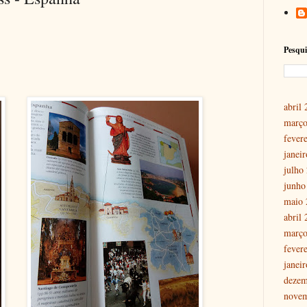
Pesqui
abril
março
fever
janei
julho
junho
maio 
abril
março
fever
janei
dezem
nove