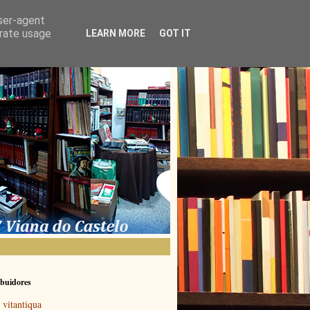
user-agent
erate usage
LEARN MORE
GOT IT
buidores
vitantiqua