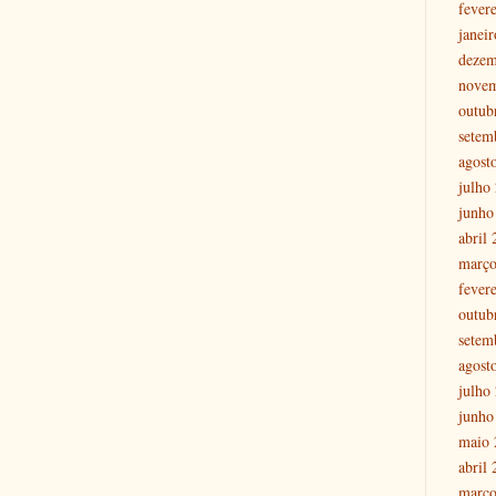
fever
janei
dezem
nove
outub
setem
agost
julho
junho
abril
março
fever
outub
setem
agost
julho
junho
maio 
abril
março