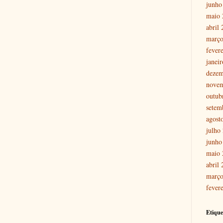
junho
maio 
abril
março
fever
janei
dezem
nove
outub
setem
agost
julho
junho
maio 
abril
março
fever
Etique