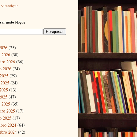
vitantiqua
sar neste blogue
 2026
(25)
 2026
(30)
eiro 2026
(36)
ro 2026
(24)
 2025
(29)
 2025
(24)
2025
(13)
 2025
(47)
 2025
(35)
eiro 2025
(17)
ro 2025
(17)
bro 2024
(64)
mbro 2024
(42)