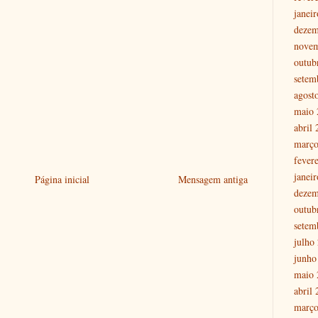
janei
dezem
nove
outub
setem
agost
maio 
abril
março
fever
janei
Página inicial
Mensagem antiga
dezem
outub
setem
julho
junho
maio 
abril
março