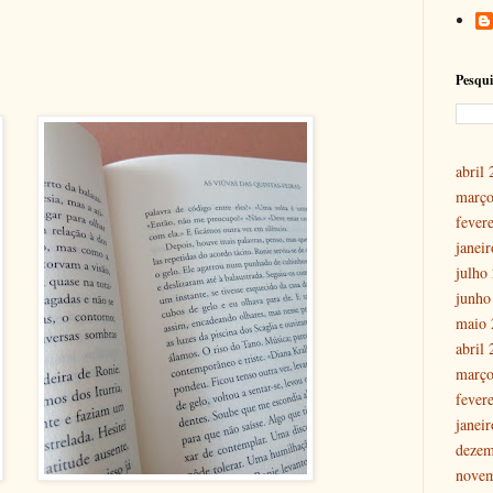
Pesqui
abril
março
fever
janei
julho
junho
maio 
abril
março
fever
janei
dezem
nove