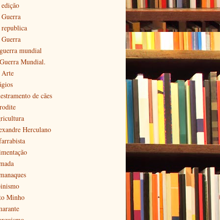
 edição
ª Guerra
 republica
ª Guerra
 guerra mundial
 Guerra Mundial.
 Arte
ágios
estramento de cães
rodite
ricultura
exandre Herculano
farrabista
imentação
mada
manaques
pinismo
to Minho
arante
arquismo