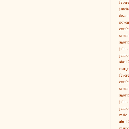
fever
janei
dezem
nove
outub
setem
agost
julho
junho
abril
março
fever
outub
setem
agost
julho
junho
maio 
abril
março