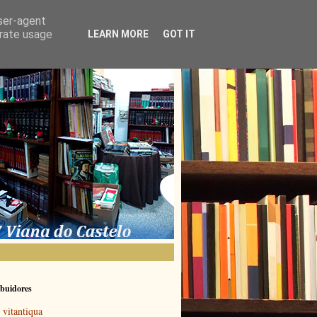
user-agent
erate usage
LEARN MORE
GOT IT
buidores
vitantiqua