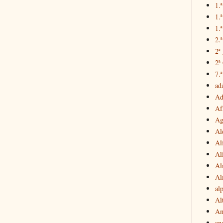
1.ª
1.
1.ª
2.
2ª
2ª
7.ª
ad
Ad
Af
Ag
Al
Al
Al
Al
Al
al
Al
Am
an