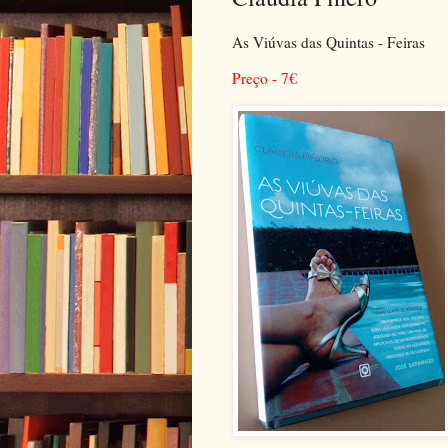
As Viúvas das Quintas - Feiras
Preço - 7
€