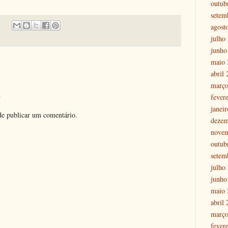
outub
setem
agost
julho
junho
maio 
abril
março
o
fever
janei
e publicar um comentário.
dezem
nove
outub
setem
julho
junho
maio 
abril
março
fever