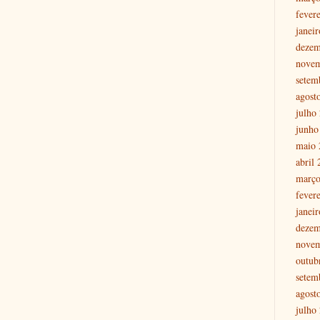
fever
janei
dezem
nove
setem
agost
julho
junho
maio 
abril
março
fever
janei
dezem
nove
outub
setem
agost
julho