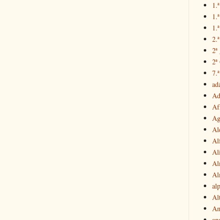
1.ª
1.
1.ª
2.
2ª
2ª
7.ª
ad
Ad
Af
Ag
Al
Al
Al
Al
Al
al
Al
Am
an