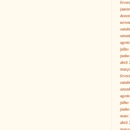
fever
janei
dezem
nove
outub
setem
agost
julho
junho
abril
março
fever
outub
setem
agost
julho
junho
maio 
abril
março