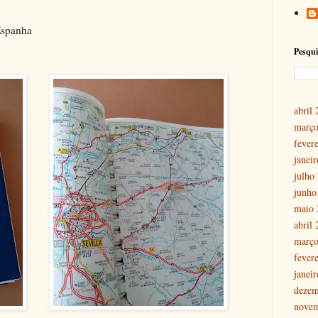
Espanha
Pesqui
abril
março
fever
janei
julho
junho
maio 
abril
março
fever
janei
dezem
nove