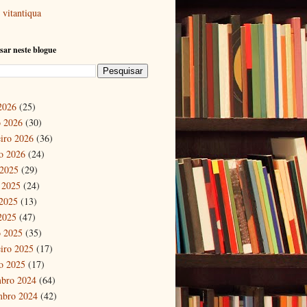
vitantiqua
sar neste blogue
 2026
(25)
 2026
(30)
eiro 2026
(36)
ro 2026
(24)
 2025
(29)
 2025
(24)
2025
(13)
 2025
(47)
 2025
(35)
eiro 2025
(17)
ro 2025
(17)
bro 2024
(64)
mbro 2024
(42)