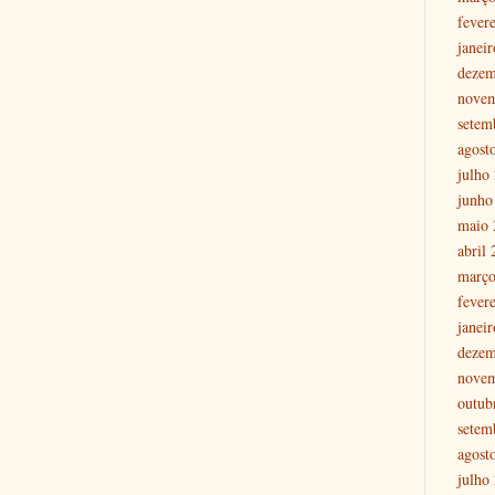
fever
janei
dezem
nove
setem
agost
julho
junho
maio 
abril
março
fever
janei
dezem
nove
outub
setem
agost
julho