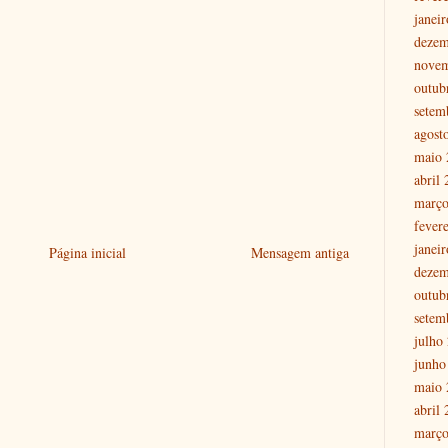
janei
dezem
nove
outub
setem
agost
maio 
abril
março
fever
janei
Página inicial
Mensagem antiga
dezem
outub
setem
julho
junho
maio 
abril
março