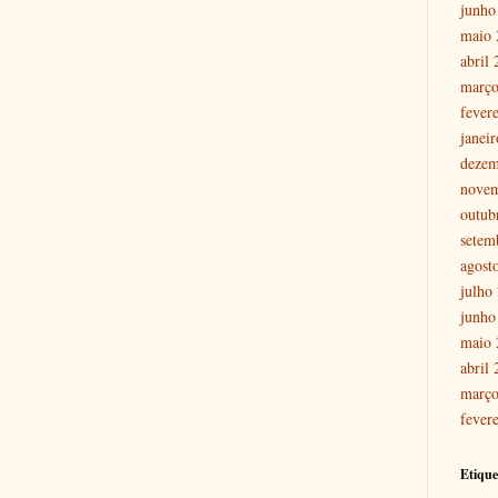
junho
maio 
abril
março
fever
janei
dezem
nove
outub
setem
agost
julho
junho
maio 
abril
março
fever
Etique