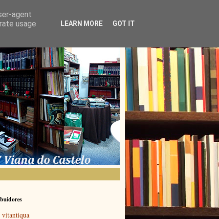
user-agent
erate usage
LEARN MORE
GOT IT
buidores
vitantiqua