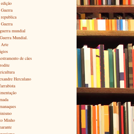
 edição
ª Guerra
 republica
ª Guerra
 guerra mundial
 Guerra Mundial.
 Arte
ágios
estramento de cães
rodite
ricultura
exandre Herculano
farrabista
imentação
mada
manaques
pinismo
to Minho
arante
arquismo