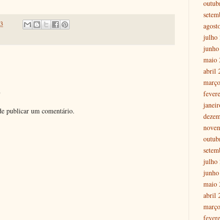
outub
setem
23
agost
julho
junho
maio 
abril
março
o
fever
janei
e publicar um comentário.
dezem
nove
outub
setem
julho
junho
maio 
abril
março
fever