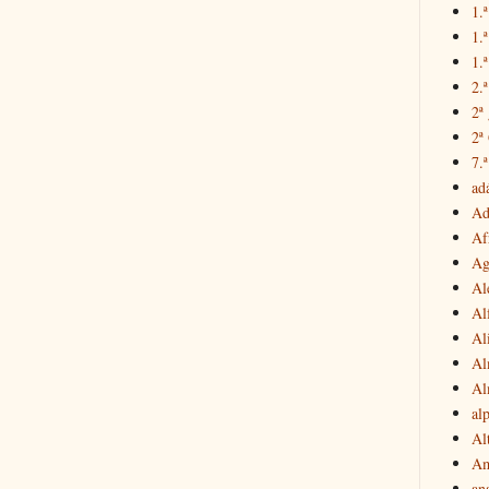
1.ª
1.
1.ª
2.
2ª
2ª
7.ª
ad
Ad
Af
Ag
Al
Al
Al
Al
Al
al
Al
Am
an