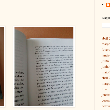
Pesqui
abril
março
fever
janei
julho
junho
maio 
abril
março
fever
janei
dezem
nove