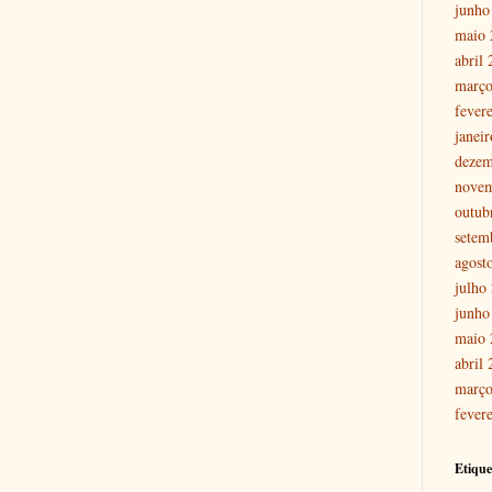
junho
maio 
abril
março
fever
janei
dezem
nove
outub
setem
agost
julho
junho
maio 
abril
março
fever
Etique