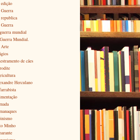
 edição
ª Guerra
 republica
ª Guerra
 guerra mundial
 Guerra Mundial.
 Arte
ágios
estramento de cães
rodite
ricultura
exandre Herculano
farrabista
imentação
mada
manaques
pinismo
to Minho
arante
arquismo