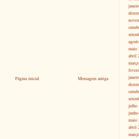
janei
dezem
nove
outub
setem
agost
maio 
abril
março
fever
janei
Página inicial
Mensagem antiga
dezem
outub
setem
julho
junho
maio 
abril
março