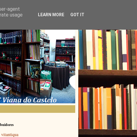
user-agent
erate usage
LEARN MORE
GOT IT
buidores
vitantiqua