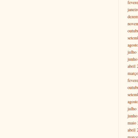
fever
janei
dezem
nove
outub
setem
agost
julho
junho
abril
março
fever
outub
setem
agost
julho
junho
maio 
abril
março