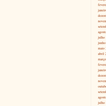
fever
janei
dezem
nove
setem
agost
julho
junho
maio 
abril
março
fever
janei
dezem
nove
outub
setem
agost
julho