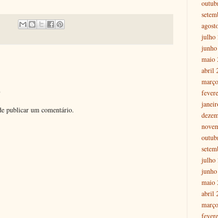
outub
setem
agost
julho
junho
maio 
abril
março
o
fever
janei
e publicar um comentário.
dezem
nove
outub
setem
julho
junho
maio 
abril
março
fever