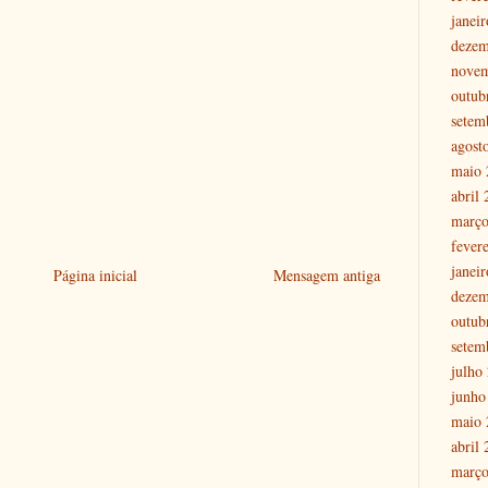
janei
dezem
nove
outub
setem
agost
maio 
abril
março
fever
janei
Página inicial
Mensagem antiga
dezem
outub
setem
julho
junho
maio 
abril
março