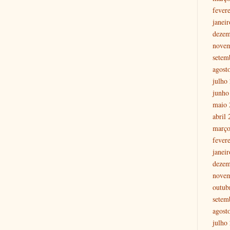
fever
janei
dezem
nove
setem
agost
julho
junho
maio 
abril
março
fever
janei
dezem
nove
outub
setem
agost
julho