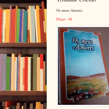
Os meus Amores
Preço - 4
€