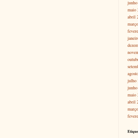
junho
maio 
abril
março
fever
janei
dezem
nove
outub
setem
agost
julho
junho
maio 
abril
março
fever
Etique