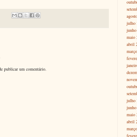
outub
setem
agost
julho
junho
maio 
abril
março
o
fever
janei
e publicar um comentário.
dezem
nove
outub
setem
julho
junho
maio 
abril
março
fever