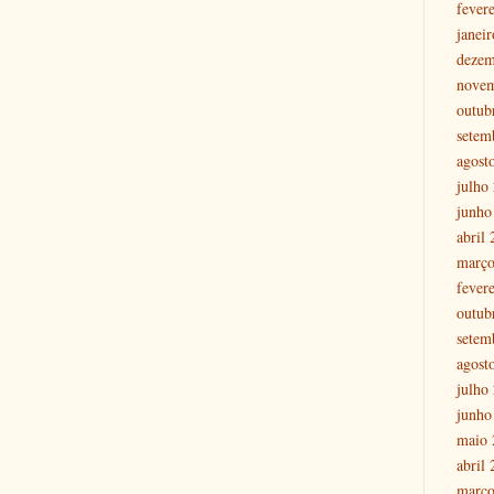
fever
janei
dezem
nove
outub
setem
agost
julho
junho
abril
março
fever
outub
setem
agost
julho
junho
maio 
abril
março