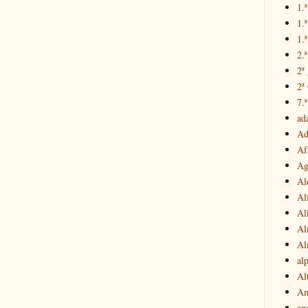
1.ª
1.
1.ª
2.
2ª
2ª
7.ª
ad
Ad
Af
Ag
Al
Al
Al
Al
Al
al
Al
Am
an