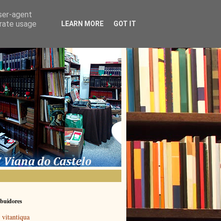
user-agent
erate usage
LEARN MORE
GOT IT
buidores
vitantiqua