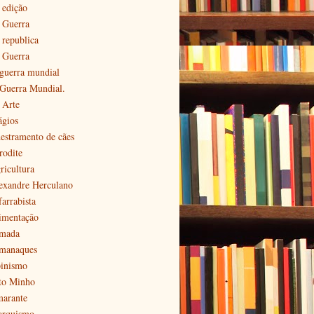
 edição
ª Guerra
 republica
ª Guerra
 guerra mundial
 Guerra Mundial.
 Arte
ágios
estramento de cães
rodite
ricultura
exandre Herculano
farrabista
imentação
mada
manaques
pinismo
to Minho
arante
arquismo