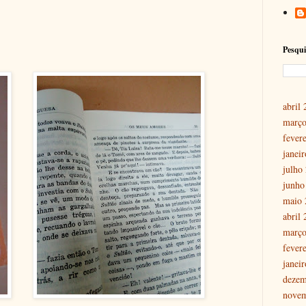
Pesqui
abril
março
fever
janei
julho
junho
maio 
abril
março
fever
janei
dezem
nove