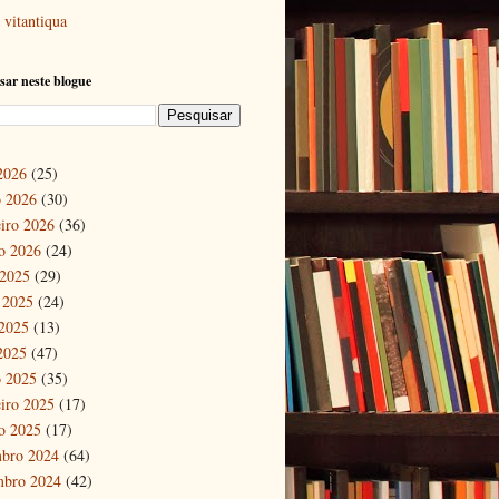
vitantiqua
sar neste blogue
 2026
(25)
 2026
(30)
eiro 2026
(36)
ro 2026
(24)
 2025
(29)
 2025
(24)
2025
(13)
 2025
(47)
 2025
(35)
eiro 2025
(17)
ro 2025
(17)
bro 2024
(64)
mbro 2024
(42)