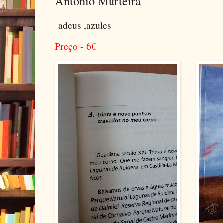
António Murteira
adeus ,azules
Preço - 6
€