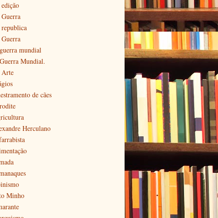
 edição
ª Guerra
 republica
ª Guerra
 guerra mundial
 Guerra Mundial.
 Arte
ágios
estramento de cães
rodite
ricultura
exandre Herculano
farrabista
imentação
mada
manaques
pinismo
to Minho
arante
arquismo