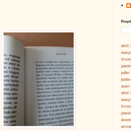
Pesqui
abril
março
fever
janei
julho
junho
maio 
abril
março
fever
janei
dezem
nove