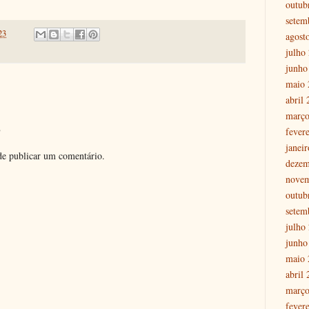
outub
setem
23
agost
julho
junho
maio 
abril
março
o
fever
janei
e publicar um comentário.
dezem
nove
outub
setem
julho
junho
maio 
abril
março
fever