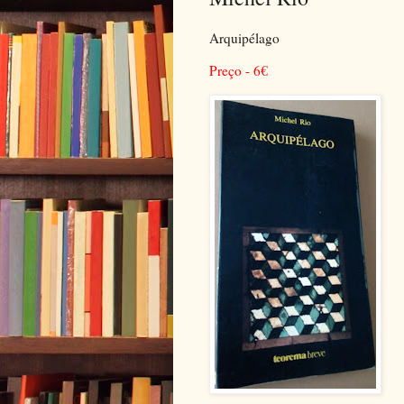
Arquipélago
Preço - 6
€