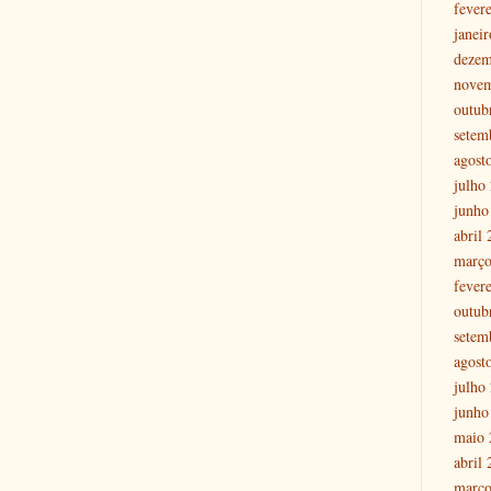
fever
janei
dezem
nove
outub
setem
agost
julho
junho
abril
março
fever
outub
setem
agost
julho
junho
maio 
abril
março