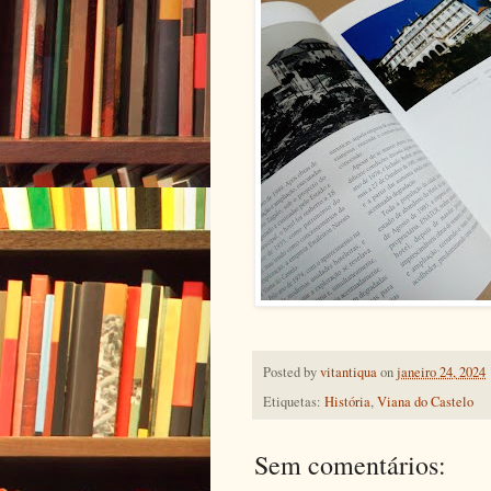
Posted by
vitantiqua
on
janeiro 24, 2024
Etiquetas:
História
,
Viana do Castelo
Sem comentários: