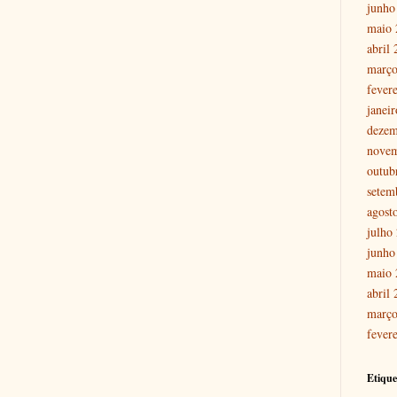
junho
maio 
abril
março
fever
janei
dezem
nove
outub
setem
agost
julho
junho
maio 
abril
março
fever
Etique