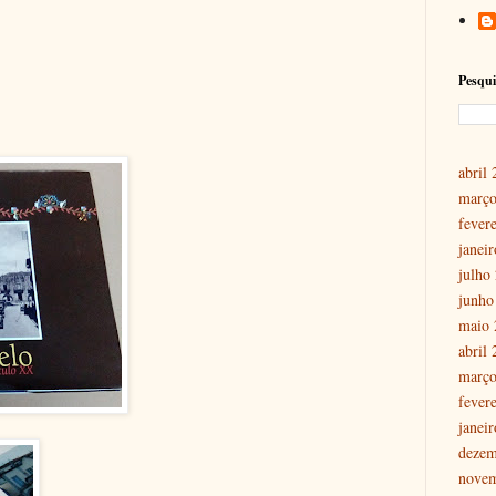
Pesqui
abril
março
fever
janei
julho
junho
maio 
abril
março
fever
janei
dezem
nove