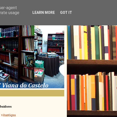
user-agent
erate usage
LEARN MORE
GOT IT
buidores
vitantiqua