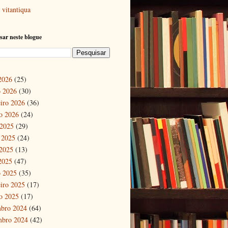
vitantiqua
sar neste blogue
 2026
(25)
 2026
(30)
eiro 2026
(36)
ro 2026
(24)
 2025
(29)
 2025
(24)
2025
(13)
 2025
(47)
 2025
(35)
eiro 2025
(17)
ro 2025
(17)
bro 2024
(64)
mbro 2024
(42)