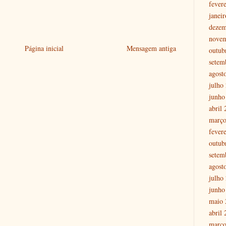
fever
janei
dezem
nove
Página inicial
Mensagem antiga
outub
setem
agost
julho
junho
abril
março
fever
outub
setem
agost
julho
junho
maio 
abril
março