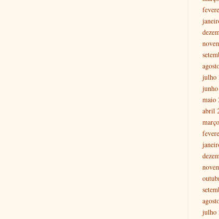
fever
janei
dezem
nove
setem
agost
julho
junho
maio 
abril
março
fever
janei
dezem
nove
outub
setem
agost
julho