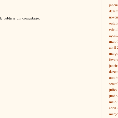
janei
o
dezem
nove
e publicar um comentário.
outub
setem
agost
maio 
abril
março
fever
janei
dezem
outub
setem
julho
junho
maio 
abril
março