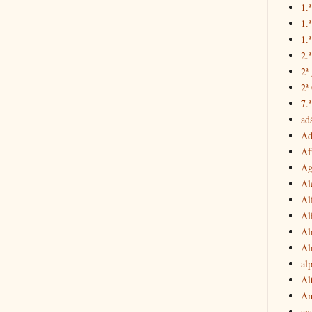
1.ª
1.
1.ª
2.
2ª
2ª
7.ª
ad
Ad
Af
Ag
Al
Al
Al
Al
Al
al
Al
Am
an