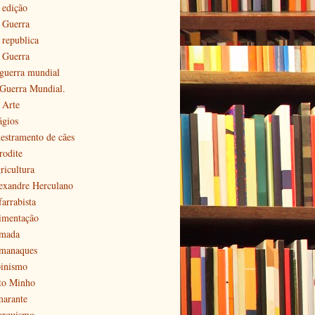
 edição
ª Guerra
 republica
ª Guerra
 guerra mundial
 Guerra Mundial.
 Arte
ágios
estramento de cães
rodite
ricultura
exandre Herculano
farrabista
imentação
mada
manaques
pinismo
to Minho
arante
arquismo