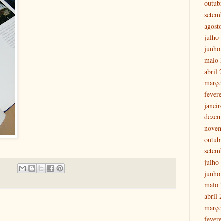
outub
setem
agost
julho
junho
maio 
abril
março
fever
janei
dezem
nove
outub
setem
julho
junho
maio 
abril
março
fever