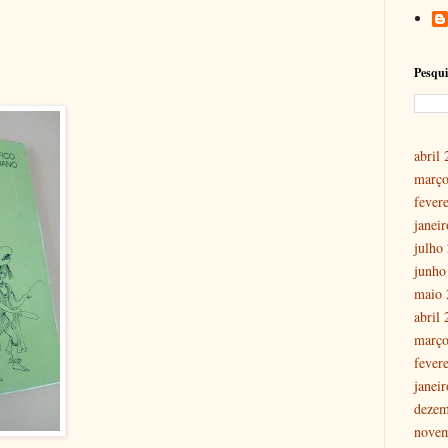
Pesqui
abril
março
fever
janei
julho
junho
maio 
abril
março
fever
janei
dezem
nove