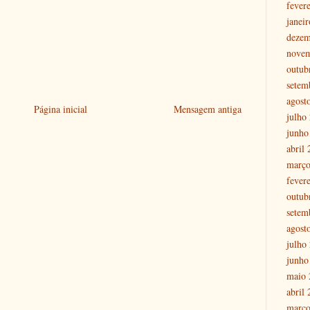
fever
janei
dezem
nove
outub
setem
agost
Página inicial
Mensagem antiga
julho
junho
abril
março
fever
outub
setem
agost
julho
junho
maio 
abril
março