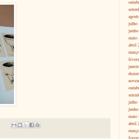
outub
setem
agost
julho
junho
maio 
abril
março
fever
janei
dezem
nove
outub
setem
julho
junho
maio 
abril
março
fever