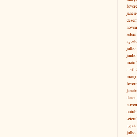
fever
janei
dezem
nove
setem
agost
julho
junho
maio 
abril
março
fever
janei
dezem
nove
outub
setem
agost
julho