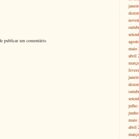
janei
dezem
nove
o
outub
setem
e publicar um comentário.
agost
maio 
abril
março
fever
janei
dezem
outub
setem
julho
junho
maio 
abril
março