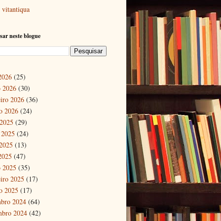
vitantiqua
sar neste blogue
 2026
(25)
 2026
(30)
eiro 2026
(36)
ro 2026
(24)
 2025
(29)
 2025
(24)
2025
(13)
 2025
(47)
 2025
(35)
eiro 2025
(17)
ro 2025
(17)
bro 2024
(64)
mbro 2024
(42)