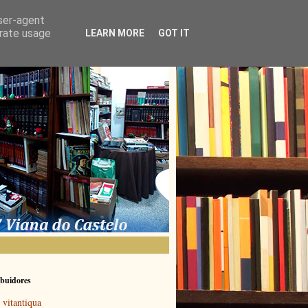
user-agent
erate usage
LEARN MORE
GOT IT
buidores
vitantiqua