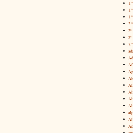
1.ª
1.
1.ª
2.
2ª
2ª
7.ª
ad
Ad
Af
Ag
Al
Al
Al
Al
Al
al
Al
Am
an