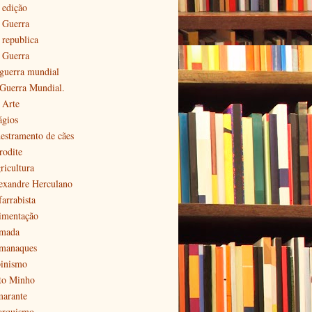
 edição
ª Guerra
 republica
ª Guerra
 guerra mundial
 Guerra Mundial.
 Arte
ágios
estramento de cães
rodite
ricultura
exandre Herculano
farrabista
imentação
mada
manaques
pinismo
to Minho
arante
arquismo