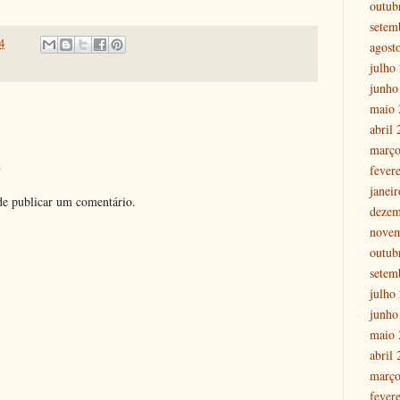
outub
setem
4
agost
julho
junho
maio 
abril
março
o
fever
janei
e publicar um comentário.
dezem
nove
outub
setem
julho
junho
maio 
abril
março
fever