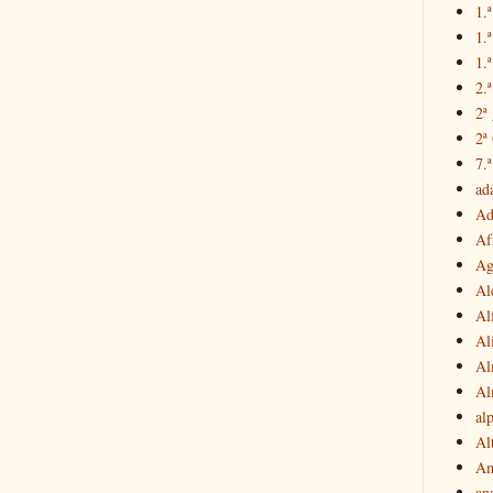
1.ª
1.
1.ª
2.
2ª
2ª
7.ª
ad
Ad
Af
Ag
Al
Al
Al
Al
Al
al
Al
Am
an