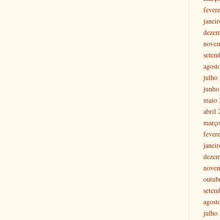
fever
janei
dezem
nove
setem
agost
julho
junho
maio 
abril
março
fever
janei
dezem
nove
outub
setem
agost
julho