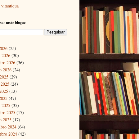
vitantiqua
sar neste blogue
 2026
(25)
 2026
(30)
eiro 2026
(36)
ro 2026
(24)
 2025
(29)
 2025
(24)
2025
(13)
 2025
(47)
 2025
(35)
eiro 2025
(17)
ro 2025
(17)
bro 2024
(64)
mbro 2024
(42)