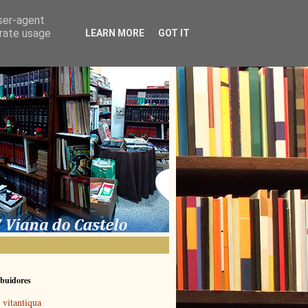
user-agent
erate usage
LEARN MORE
GOT IT
buidores
vitantiqua