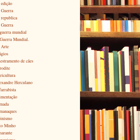
 edição
ª Guerra
 republica
ª Guerra
 guerra mundial
 Guerra Mundial.
 Arte
ágios
estramento de cães
rodite
ricultura
exandre Herculano
farrabista
imentação
mada
manaques
pinismo
to Minho
arante
arquismo