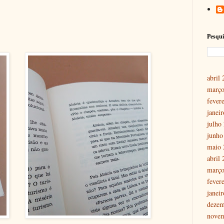
Pesqui
abril
março
fever
janei
julho
junho
maio 
abril
março
fever
janei
dezem
nove