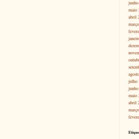
junho
maio 
abril
março
fever
janei
dezem
nove
outub
setem
agost
julho
junho
maio 
abril
março
fever
Etique