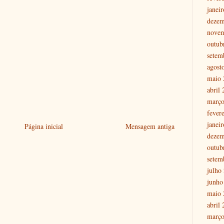
janei
dezem
nove
outub
setem
agost
maio 
abril
março
fever
janei
Página inicial
Mensagem antiga
dezem
outub
setem
julho
junho
maio 
abril
março