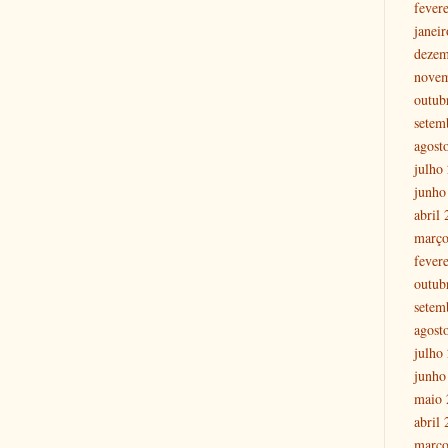
fever
janei
dezem
nove
outub
setem
agost
julho
junho
abril
março
fever
outub
setem
agost
julho
junho
maio 
abril
março