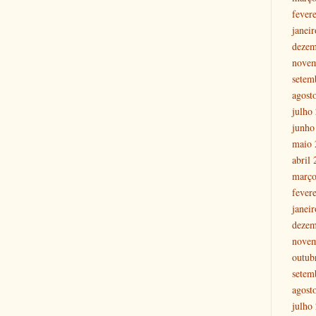
fever
janei
dezem
nove
setem
agost
julho
junho
maio 
abril
março
fever
janei
dezem
nove
outub
setem
agost
julho