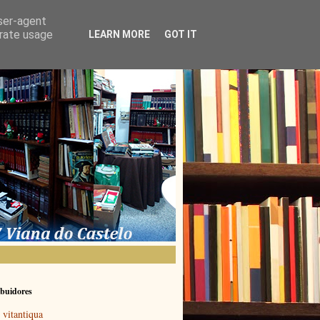
user-agent
erate usage
LEARN MORE
GOT IT
buidores
vitantiqua