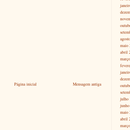
janei
dezem
nove
outub
setem
agost
maio 
abril
março
fever
janei
dezem
Página inicial
Mensagem antiga
outub
setem
julho
junho
maio 
abril
março