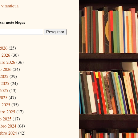
vitantiqua
sar neste blogue
 2026
(25)
 2026
(30)
eiro 2026
(36)
ro 2026
(24)
 2025
(29)
 2025
(24)
2025
(13)
 2025
(47)
 2025
(35)
eiro 2025
(17)
ro 2025
(17)
bro 2024
(64)
mbro 2024
(42)