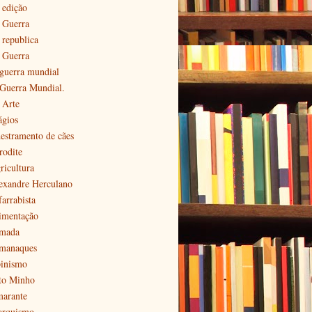
 edição
ª Guerra
 republica
ª Guerra
 guerra mundial
 Guerra Mundial.
 Arte
ágios
estramento de cães
rodite
ricultura
exandre Herculano
farrabista
imentação
mada
manaques
pinismo
to Minho
arante
arquismo