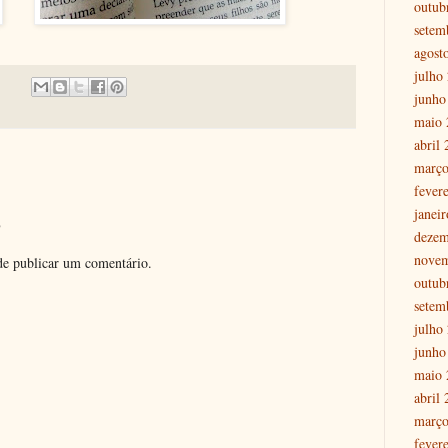
outub
setem
agost
julho
junho
maio 
abril
março
fever
janei
o
dezem
nove
e publicar um comentário.
outub
setem
julho
junho
maio 
abril
março
fever