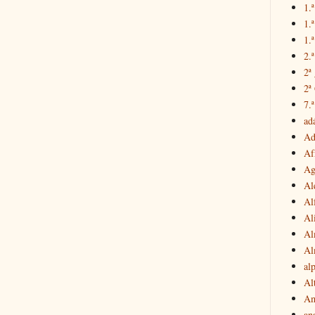
1.ª
1.
1.ª
2.
2ª
2ª
7.ª
ad
Ad
Af
Ag
Al
Al
Al
Al
Al
al
Al
Am
an