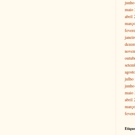
junho
maio 
abril
março
fever
janei
dezem
nove
outub
setem
agost
julho
junho
maio 
abril
março
fever
Etique