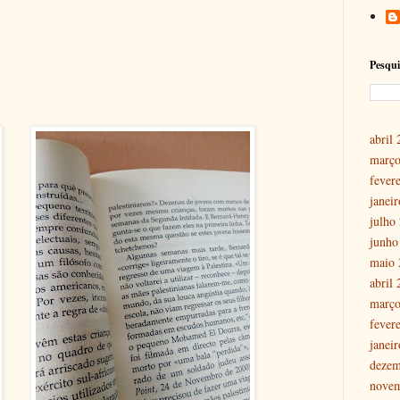
Pesqui
abril
março
fever
janei
julho
junho
maio 
abril
março
fever
janei
dezem
nove