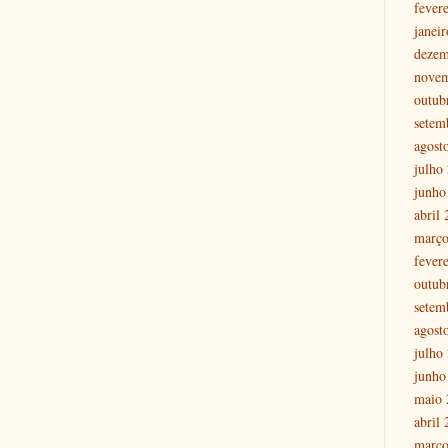
fever
janei
dezem
nove
outub
setem
agost
julho
junho
abril
março
fever
outub
setem
agost
julho
junho
maio 
abril
março