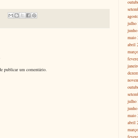
outub
setem
agost
julho
junho
maio 
abril
março
o
fever
janei
e publicar um comentário.
dezem
nove
outub
setem
julho
junho
maio 
abril
março
fever