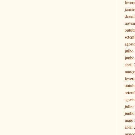
fever
janei
dezem
nove
outub
setem
agost
julho
junho
abril
março
fever
outub
setem
agost
julho
junho
maio 
abril
março