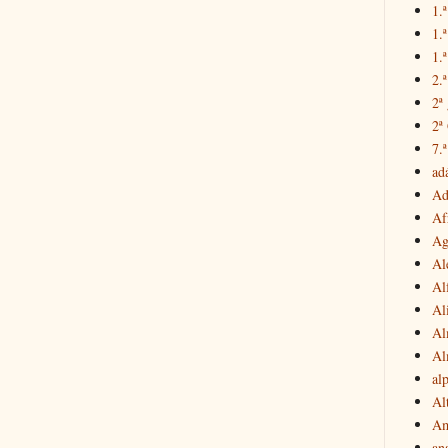
1.ª
1.
1.ª
2.
2ª
2ª
7.ª
ad
Ad
Af
Ag
Al
Al
Al
Al
Al
al
Al
Am
an