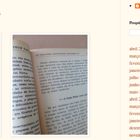
s
Pesqui
abril
março
fever
janei
julho
junho
maio 
abril
março
fever
janei
dezem
nove