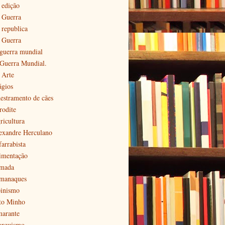
 edição
ª Guerra
 republica
ª Guerra
 guerra mundial
 Guerra Mundial.
 Arte
ágios
estramento de cães
rodite
ricultura
exandre Herculano
farrabista
imentação
mada
manaques
pinismo
to Minho
arante
arquismo