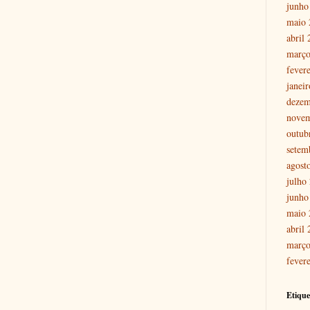
junho
maio 
abril
março
fever
janei
dezem
nove
outub
setem
agost
julho
junho
maio 
abril
março
fever
Etique