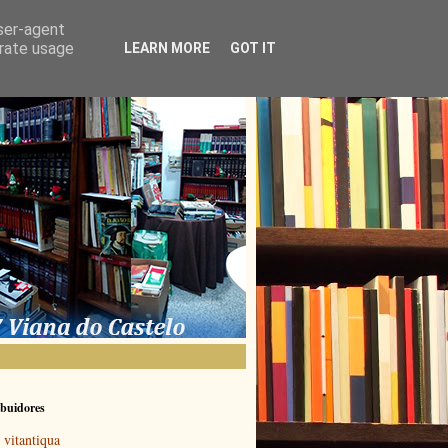
user-agent
erate usage
LEARN MORE
GOT IT
buidores
vitantiqua