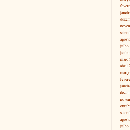
fever
janei
dezem
nove
setem
agost
julho
junho
maio 
abril
março
fever
janei
dezem
nove
outub
setem
agost
julho