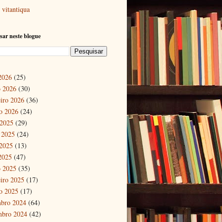
vitantiqua
sar neste blogue
 2026
(25)
 2026
(30)
eiro 2026
(36)
ro 2026
(24)
 2025
(29)
 2025
(24)
2025
(13)
 2025
(47)
 2025
(35)
eiro 2025
(17)
ro 2025
(17)
bro 2024
(64)
mbro 2024
(42)