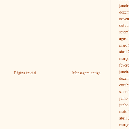
janei
dezem
nove
outub
setem
agost
maio 
abril
março
fever
janei
Página inicial
Mensagem antiga
dezem
outub
setem
julho
junho
maio 
abril
março