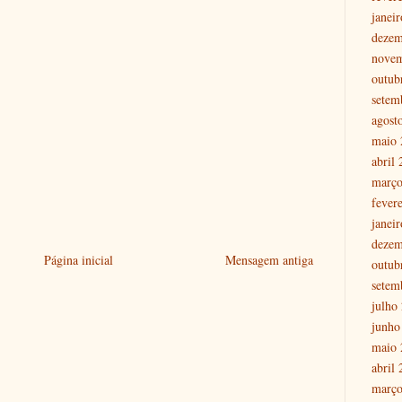
janei
dezem
nove
outub
setem
agost
maio 
abril
março
fever
janei
dezem
Página inicial
Mensagem antiga
outub
setem
julho
junho
maio 
abril
março