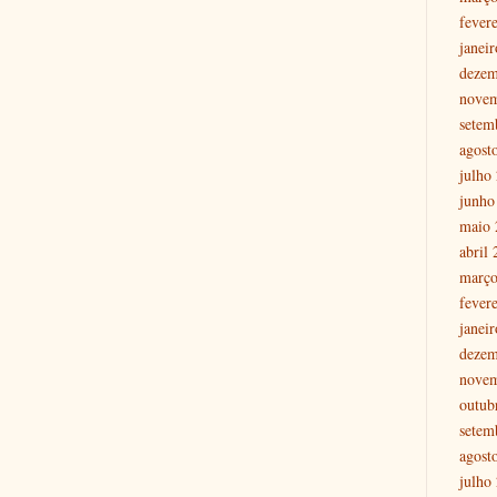
fever
janei
dezem
nove
setem
agost
julho
junho
maio 
abril
março
fever
janei
dezem
nove
outub
setem
agost
julho