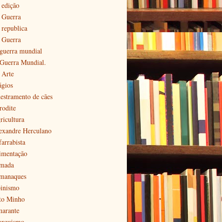
 edição
ª Guerra
 republica
ª Guerra
 guerra mundial
 Guerra Mundial.
 Arte
ágios
estramento de cães
rodite
ricultura
exandre Herculano
farrabista
imentação
mada
manaques
pinismo
to Minho
arante
arquismo