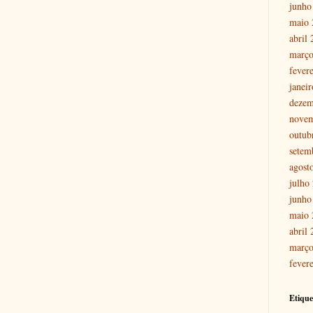
junho
maio 
abril
março
fever
janei
dezem
nove
outub
setem
agost
julho
junho
maio 
abril
março
fever
Etique