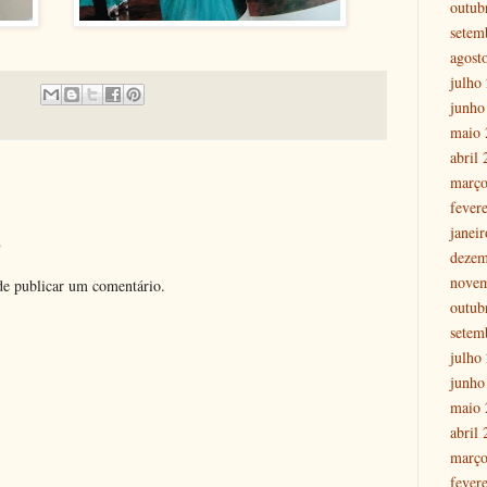
outub
setem
agost
julho
junho
maio 
abril
março
fever
janei
o
dezem
nove
e publicar um comentário.
outub
setem
julho
junho
maio 
abril
março
fever