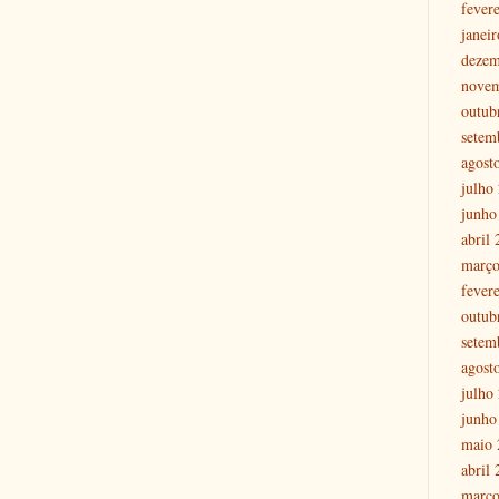
fever
janei
dezem
nove
outub
setem
agost
julho
junho
abril
março
fever
outub
setem
agost
julho
junho
maio 
abril
março