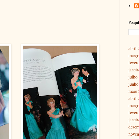
Pesqui
abril
março
fever
janei
julho
junho
maio 
abril
março
fever
janei
dezem
nove