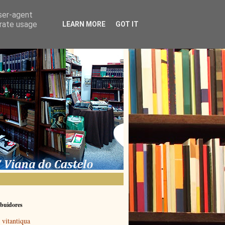
user-agent
erate usage
LEARN MORE
GOT IT
buidores
vitantiqua