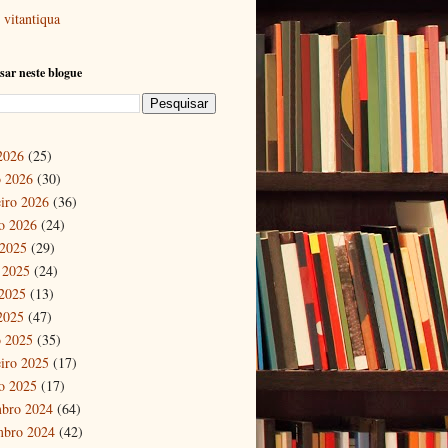
vitantiqua
sar neste blogue
 2026
(25)
 2026
(30)
eiro 2026
(36)
ro 2026
(24)
 2025
(29)
 2025
(24)
2025
(13)
 2025
(47)
 2025
(35)
eiro 2025
(17)
ro 2025
(17)
bro 2024
(64)
mbro 2024
(42)