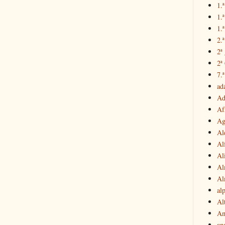
1.ª
1.
1.ª
2.
2ª
2ª
7.ª
ad
Ad
Af
Ag
Al
Al
Al
Al
Al
al
Al
Am
an