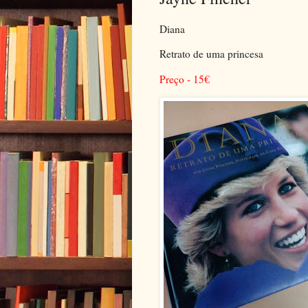
Diana
Retrato de uma princesa
Preço - 15
€