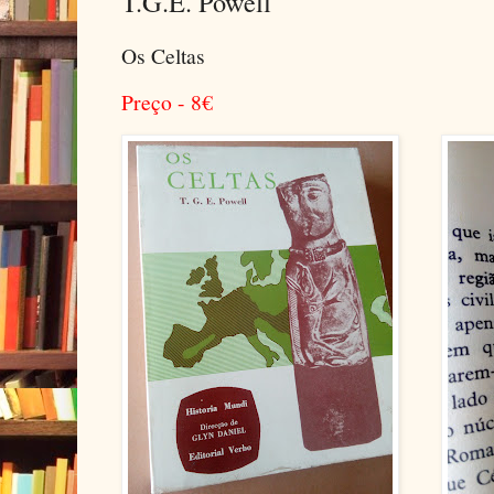
T.G.E. Powell
Os Celtas
Preço - 8
€