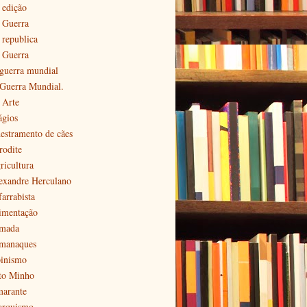
 edição
ª Guerra
 republica
ª Guerra
 guerra mundial
 Guerra Mundial.
 Arte
ágios
estramento de cães
rodite
ricultura
exandre Herculano
farrabista
imentação
mada
manaques
pinismo
to Minho
arante
arquismo