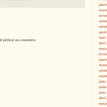
janei
dezem
nove
outub
setem
o
agost
maio 
e publicar um comentário.
abril
março
fever
janei
dezem
outub
setem
julho
junho
maio 
abril
março