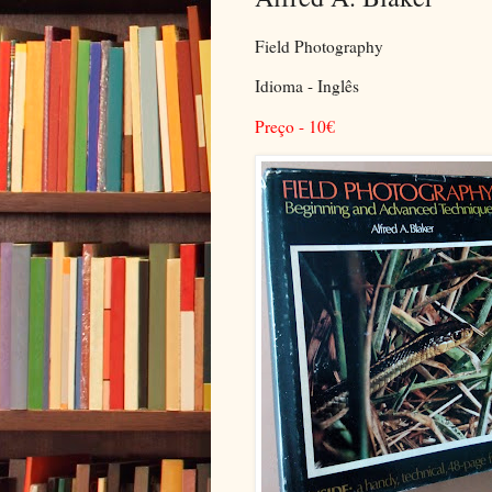
Field Photography
Idioma - Inglês
Preço - 10
€