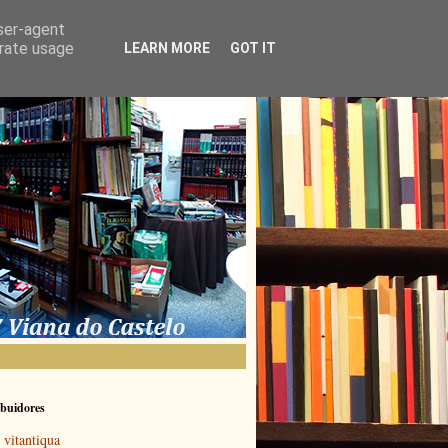
user-agent
erate usage
LEARN MORE
GOT IT
buidores
vitantiqua