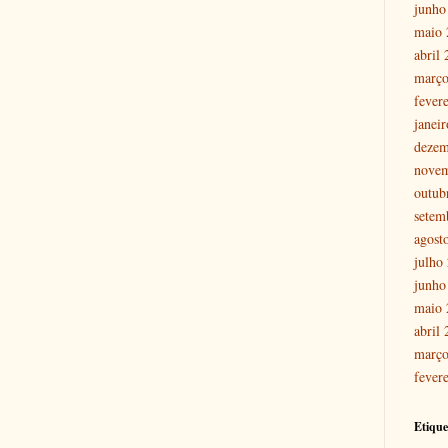
junho
maio 
abril
março
fever
janei
dezem
nove
outub
setem
agost
julho
junho
maio 
abril
março
fever
Etique