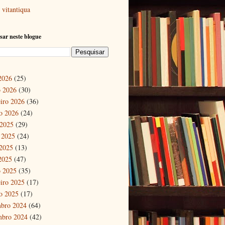
vitantiqua
sar neste blogue
 2026
(25)
 2026
(30)
eiro 2026
(36)
ro 2026
(24)
 2025
(29)
 2025
(24)
2025
(13)
 2025
(47)
 2025
(35)
eiro 2025
(17)
ro 2025
(17)
bro 2024
(64)
mbro 2024
(42)