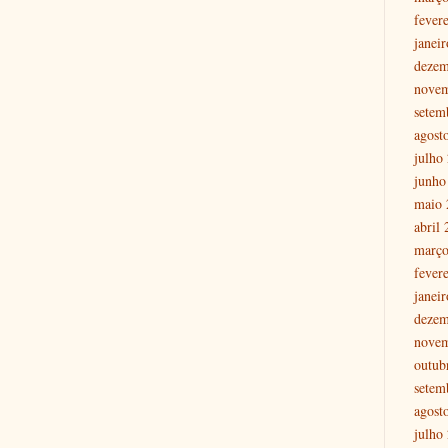
fever
janei
dezem
nove
setem
agost
julho
junho
maio 
abril
março
fever
janei
dezem
nove
outub
setem
agost
julho