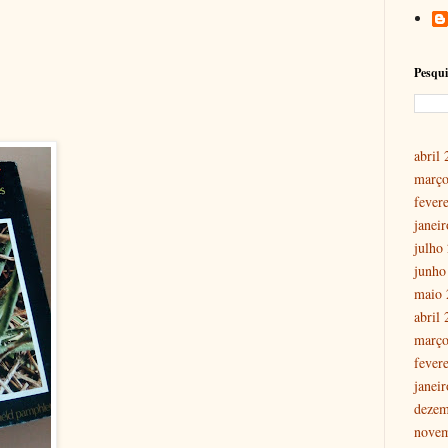
Pesqui
abril
março
fever
janei
julho
junho
maio 
abril
março
fever
janei
dezem
nove