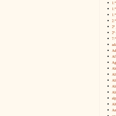
1.ª
1.
1.ª
2.
2ª
2ª
7.ª
ad
Ad
Af
Ag
Al
Al
Al
Al
Al
al
Al
Am
an