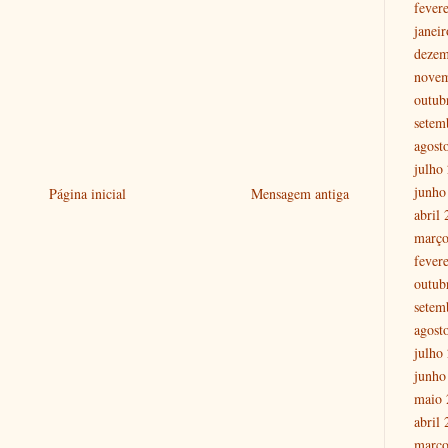
fever
janei
dezem
nove
outub
setem
agost
julho
junho
Página inicial
Mensagem antiga
abril
março
fever
outub
setem
agost
julho
junho
maio 
abril
março