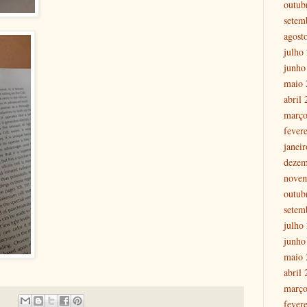
outub
setem
agost
julho
junho
maio 
abril
março
fever
janei
dezem
nove
outub
setem
julho
junho
maio 
abril
março
fever