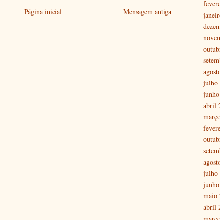
fever
Página inicial
Mensagem antiga
janei
dezem
nove
outub
setem
agost
julho
junho
abril
março
fever
outub
setem
agost
julho
junho
maio 
abril
março