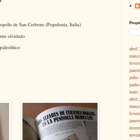
5
Pesqui
ropolis de San Cerbone (Populonia, Italia)
estre olvidado
 paleolitico
abril
março
fever
janei
julho
junho
maio 
abril
março
fever
janei
dezem
nove