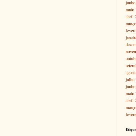
junho
maio 
abril
março
fever
janei
dezem
nove
outub
setem
agost
julho
junho
maio 
abril
março
fever
Etique