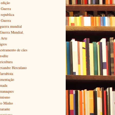
 edição
ª Guerra
 republica
ª Guerra
 guerra mundial
 Guerra Mundial.
 Arte
ágios
estramento de cães
rodite
ricultura
exandre Herculano
farrabista
imentação
mada
manaques
pinismo
to Minho
arante
arquismo