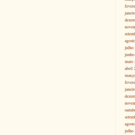
fever
janei
dezem
nove
setem
agost
julho
junho
maio 
abril
março
fever
janei
dezem
nove
outub
setem
agost
julho