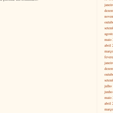
janei
dezem
nove
outub
setem
agost
maio 
abril
março
fever
janei
dezem
outub
setem
julho
junho
maio 
abril
março