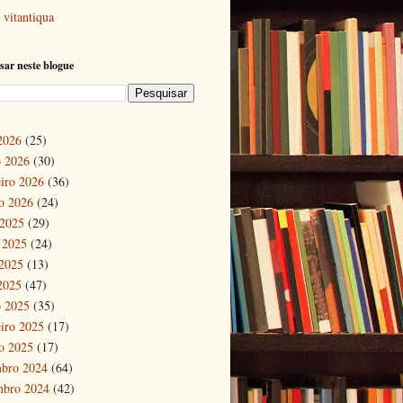
vitantiqua
sar neste blogue
 2026
(25)
 2026
(30)
eiro 2026
(36)
ro 2026
(24)
 2025
(29)
 2025
(24)
2025
(13)
 2025
(47)
 2025
(35)
eiro 2025
(17)
ro 2025
(17)
bro 2024
(64)
mbro 2024
(42)