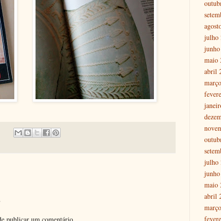
outub
setem
agost
julho
junho
maio 
abril
março
fever
janei
dezem
nove
outub
setem
julho
junho
maio 
abril
o
março
fever
e publicar um comentário.