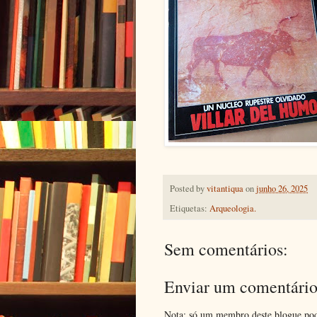
Posted by
vitantiqua
on
junho 26, 2025
Etiquetas:
Arqueologia.
Sem comentários:
Enviar um comentári
Nota: só um membro deste blogue pod