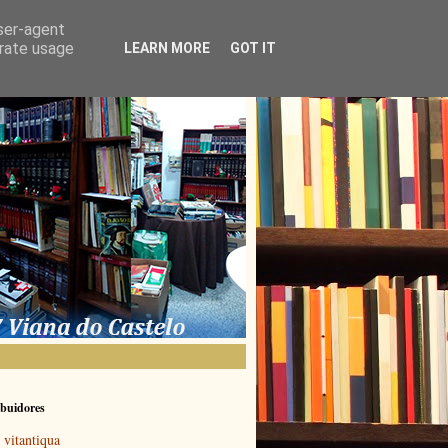
user-agent
erate usage
LEARN MORE
GOT IT
buidores
vitantiqua