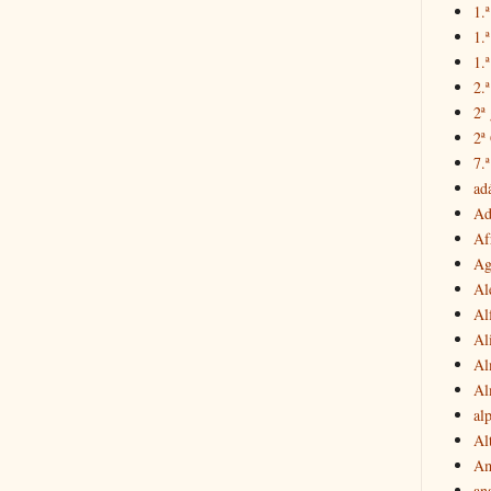
1.ª
1.
1.ª
2.
2ª
2ª
7.ª
ad
Ad
Af
Ag
Al
Al
Al
Al
Al
al
Al
Am
an