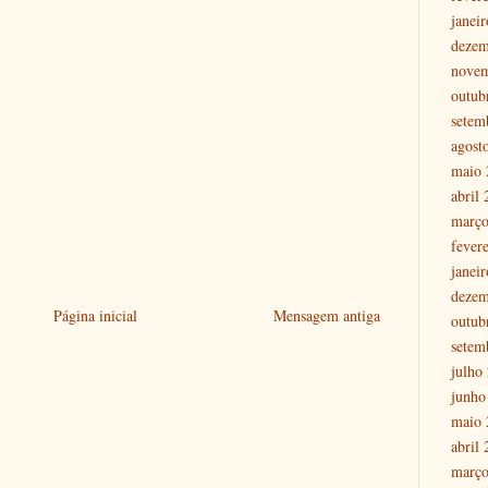
janei
dezem
nove
outub
setem
agost
maio 
abril
março
fever
janei
dezem
Página inicial
Mensagem antiga
outub
setem
julho
junho
maio 
abril
março