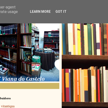
user-agent
erate usage
LEARN MORE
GOT IT
buidores
vitantiqua