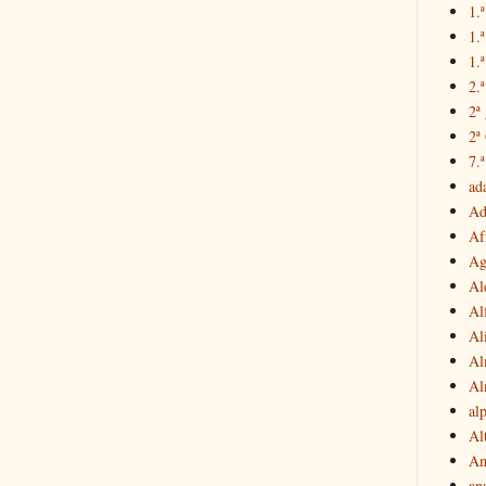
1.ª
1.
1.ª
2.
2ª
2ª
7.ª
ad
Ad
Af
Ag
Al
Al
Al
Al
Al
al
Al
Am
an