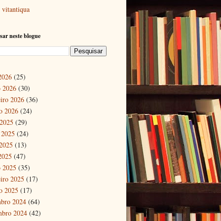
vitantiqua
sar neste blogue
 2026
(25)
 2026
(30)
eiro 2026
(36)
ro 2026
(24)
 2025
(29)
 2025
(24)
2025
(13)
 2025
(47)
 2025
(35)
eiro 2025
(17)
ro 2025
(17)
bro 2024
(64)
mbro 2024
(42)