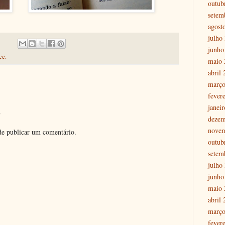
outub
setem
agost
julho
junho
ce.
maio 
abril
março
fever
janei
o
dezem
nove
e publicar um comentário.
outub
setem
julho
junho
maio 
abril
março
fever