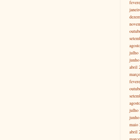
fever
janei
dezem
nove
outub
setem
agost
julho
junho
abril
março
fever
outub
setem
agost
julho
junho
maio 
abril
março