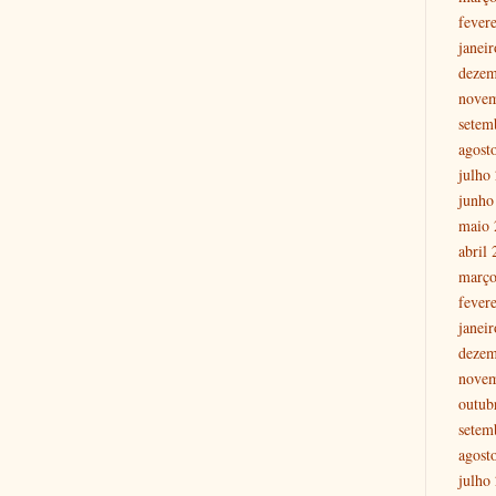
fever
janei
dezem
nove
setem
agost
julho
junho
maio 
abril
março
fever
janei
dezem
nove
outub
setem
agost
julho