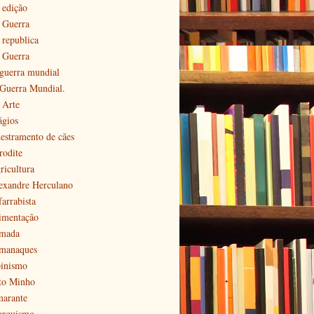
 edição
ª Guerra
 republica
ª Guerra
 guerra mundial
 Guerra Mundial.
 Arte
ágios
estramento de cães
rodite
ricultura
exandre Herculano
farrabista
imentação
mada
manaques
pinismo
to Minho
arante
arquismo