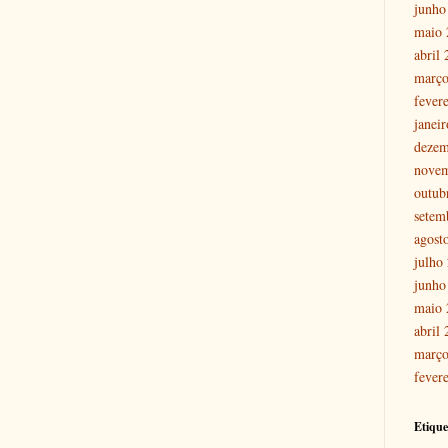
junho
maio 
abril
março
fever
janei
dezem
nove
outub
setem
agost
julho
junho
maio 
abril
março
fever
Etique