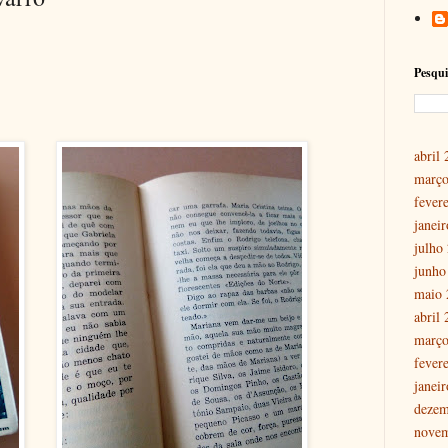
Pesqui
abril
março
fever
janei
julho
junho
maio 
abril
março
fever
janei
dezem
nove